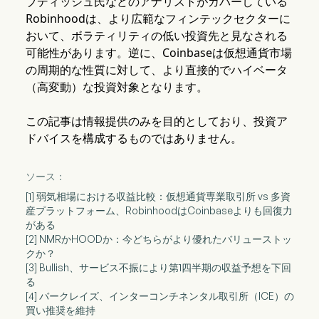
ブディッシュ氏などのアナリストがカバーしている
Robinhoodは、より広範なフィンテックセクターに
おいて、ボラティリティの低い投資先と見なされる
可能性があります。逆に、Coinbaseは仮想通貨市場
の周期的な性質に対して、より直接的でハイベータ
（高変動）な投資対象となります。
この記事は情報提供のみを目的としており、投資ア
ドバイスを構成するものではありません。
ソース：
[1] 弱気相場における収益比較：仮想通貨専業取引所 vs 多資
産プラットフォーム、RobinhoodはCoinbaseよりも回復力
がある
[2] NMRかHOODか：今どちらがより優れたバリューストッ
クか？
[3] Bullish、サービス不振により第1四半期の収益予想を下回
る
[4] バークレイズ、インターコンチネンタル取引所（ICE）の
買い推奨を維持