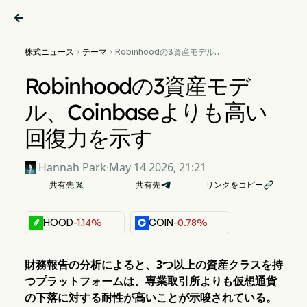

株式ニュース
テーマ
Robinhoodの3資産モデル、


Coinbaseよりも高い回復力
を示す
Robinhoodの3資産モデ
ル、Coinbaseよりも高い
回復力を示す
Hannah Park
·
May 14 2026, 21:21
共有先

共有先
リンクをコピー

HOOD
-1.14%
COIN
-0.78%
財務報告の分析によると、3つ以上の資産クラスを持
つプラットフォームは、専業取引所よりも仮想通貨
の下落に対する耐性が高いことが示唆されている。