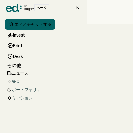

ベータ

エドとチャットする

Invest

Brief

Desk
その他
ニュース

発見

ポートフォリオ

ミッション