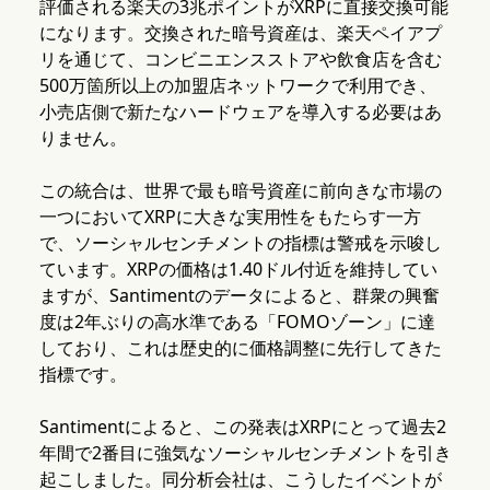
評価される楽天の3兆ポイントがXRPに直接交換可能
になります。交換された暗号資産は、楽天ペイアプ
リを通じて、コンビニエンスストアや飲食店を含む
500万箇所以上の加盟店ネットワークで利用でき、
小売店側で新たなハードウェアを導入する必要はあ
りません。
この統合は、世界で最も暗号資産に前向きな市場の
一つにおいてXRPに大きな実用性をもたらす一方
で、ソーシャルセンチメントの指標は警戒を示唆し
ています。XRPの価格は1.40ドル付近を維持してい
ますが、Santimentのデータによると、群衆の興奮
度は2年ぶりの高水準である「FOMOゾーン」に達
しており、これは歴史的に価格調整に先行してきた
指標です。
Santimentによると、この発表はXRPにとって過去2
年間で2番目に強気なソーシャルセンチメントを引き
起こしました。同分析会社は、こうしたイベントが