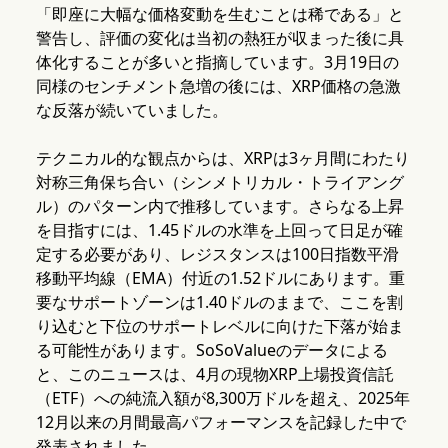
「即座に大幅な価格変動を生むことは稀である」と
警告し、評価の変化は当初の熱狂が収まった後に具
体化することが多いと指摘しています。3月19日の
同様のセンチメント急増の後には、XRP価格の急激
な反落が続いていました。
テクニカル的な観点からは、XRPは3ヶ月間にわたり
対称三角保ち合い（シンメトリカル・トライアング
ル）のパターン内で推移しています。さらなる上昇
を目指すには、1.45ドルの水準を上回って日足が確
定する必要があり、レジスタンスは100日指数平滑
移動平均線（EMA）付近の1.52ドルにあります。重
要なサポートゾーンは1.40ドルのままで、ここを割
り込むと下位のサポートレベルに向けた下落が始ま
る可能性があります。SoSoValueのデータによる
と、このニュースは、4月の現物XRP上場投資信託
（ETF）への純流入額が8,300万ドルを超え、2025年
12月以来の月間最高パフォーマンスを記録した中で
発表されました。