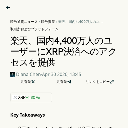

暗号通貨ニュース
暗号資産
楽天、国内4,400万人のユー


ザーにXRP決済へのアクセス
取引所およびプラットフォーム
を提供
楽天、国内4,400万人のユ
ーザーにXRP決済へのアク
セスを提供
Diana Chen
·
Apr 30 2026, 13:45
共有先

共有先
リンクをコピー

XRP
+1.80%
Key Takeaways