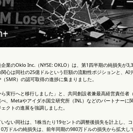
業のOklo Inc.（NYSE: OKLO）は、第1四半期の純損失
関心は同社の25億ドルという巨額の流動性ポジションと、AI
炉（SMR）の認可取得の進捗に集まりました。
から実行へと移行しました」と、共同創設者兼最高経営責任者（
べ、Metaやアイダホ国立研究所（INL）などのパートナー
ジェクトの進展を強調しました。
いない同社は、1株当たり19セントの調整後損失を計上し、コ
310万ドルの純損失は、前年同期の980万ドルの損失から拡大してい