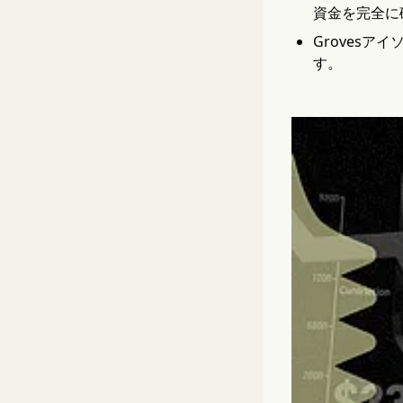
資金を完全に
Grovesア
す。