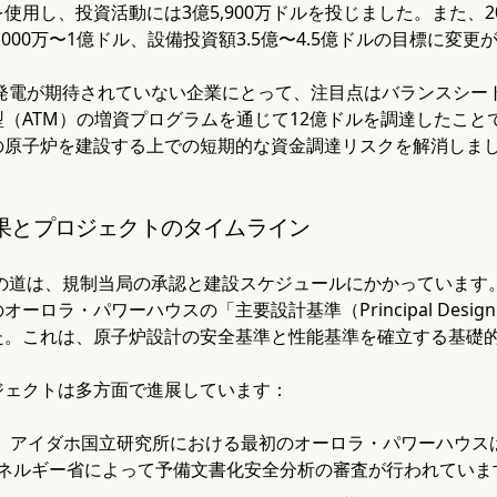
使用し、投資活動には3億5,900万ドルを投じました。また、
,000万〜1億ドル、設備投資額3.5億〜4.5億ドルの目標に変
で発電が期待されていない企業にとって、注目点はバランスシート
（ATM）の増資プログラムを通じて12億ドルを調達したこと
の原子炉を建設する上での短期的な資金調達リスクを解消しまし
果とプロジェクトのタイムライン
への道は、規制当局の承認と建設スケジュールにかかっていま
オーロラ・パワーハウスの「主要設計基準（Principal Design
た。これは、原子炉設計の安全基準と性能基準を確立する基礎
ジェクトは多方面で進展しています：
：
アイダホ国立研究所における最初のオーロラ・パワーハウス
ネルギー省によって予備文書化安全分析の審査が行われていま