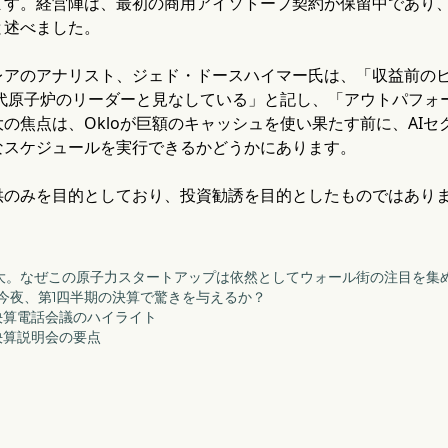
す。経営陣は、最初の商用アイソトープ契約が保留中であり、
と述べました。
レアのアナリスト、ジェド・ドースハイマー氏は、「収益前の
世代原子炉のリーダーと見なしている」と記し、「アウトパフ
の焦点は、Okloが巨額のキャッシュを使い果たす前に、AI
なスケジュールを実行できるかどうかにあります。
供のみを目的としており、投資勧誘を目的としたものではあり
損失が拡大。なぜこの原子力スタートアップは依然としてウォール街の注目を
loは今夜、第1四半期の決算で驚きを与えるか？
四半期決算電話会議のハイライト
半期決算説明会の要点