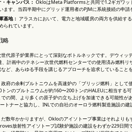
イオ・キャンパス：
OkloはMeta Platformsと共同で1.2
います。当四半期中にグリッド運用者のPJMに系統接続の申請
軍基地：
アラスカにおいて、電力と地域暖房の両方を供給する
められています。
戦略
次世代原子炉業界にとって深刻なボトルネックです。デウィッ
調達、計画中のテネシー次世代燃料センターでの使用済み燃料
索など、あらゆる手段を講じるアプローチを追求していること
、政府の余剰プルトニウムを高速炉の「ブリッジ燃料」として
0トンのプルトニウムが約160〜200トンのHALEUに相当する
までの間、より多くの原子炉の立ち上げを加速できる可能性が
どのパートナーと協力し、INLでの自社のオーロラ燃料製造施設の
だ数年かかりますが、Okloのアイソトープ事業はそれより
roves放射性アイソトープ試験炉施設の建設をわずか229日間で