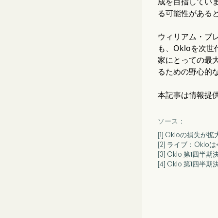
成を目指していま
る可能性がある
ウィリアム・ブ
も、Okloを次
家にとっての最大
るための野心的
本記事は情報提
ソース：
[1] Okloの
[2] ライブ：Ok
[3] Oklo 第1
[4] Oklo 第1四