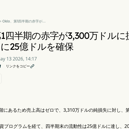
Oklo、第1四半期の赤字が

3,300万ドルに拡大、AI向け
原子力フリートに25億ドルを
、第1四半期の赤字が3,300万ドル
確保
に25億ドルを確保
ay 13 2026, 14:17
リンクをコピー

にあるため売上高はゼロで、3,310万ドルの純損失に対し、第1
増資プログラムを経て、四半期末の流動性は25億ドルに達し、2