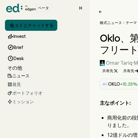

ベータ

株式ニュース
テーマ


エドとチャットする
Oklo

Invest
フリート

Brief

Desk
Omar Tariq
·
M
その他
共有先

共有先
ニュース

OKLO
+15.25%
発見

ポートフォリオ

ミッション
主なポイント:
商用化前の段階
りました。
12億ドルの