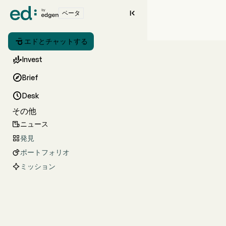

ベータ

エドとチャットする

Invest

Brief

Desk
その他
ニュース

発見

ポートフォリオ

ミッション