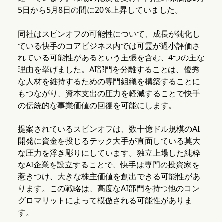
5日から5月8日の間に20％上昇していました。
同社はスピンオフの可能性について、成長が鈍化し
ている快手のコアビジネス内では可霊が過小評価さ
れている可能性があるという主張を含む、4つの主な
理由を挙げました。AI部門を分離することは、優秀
な人材を維持するための専門組織を構築することに
もつながり、資本支出の圧力を軽減することで快手
の伝統的な事業価値の回復を可能にします。
提案されているスピンオフは、数十億ドル規模のAI
開発に資金を投じるテック大手が直面している莫大
な圧力を浮き彫りにしています。独立上場した純粋
なAI企業を設立することで、快手は専門の投資家を
惹きつけ、大きな株主価値を創出できる可能性があ
ります。この戦略は、高度なAI部門を持つ他のコン
グロマリットによって模倣される可能性がありま
す。