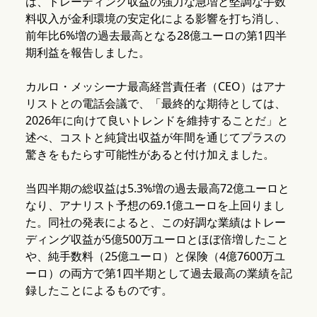
は、トレーディング収益の強力な急増と堅調な手数
料収入が金利環境の安定化による影響を打ち消し、
前年比6%増の過去最高となる28億ユーロの第1四半
期利益を報告しました。
カルロ・メッシーナ最高経営責任者（CEO）はアナ
リストとの電話会議で、「最終的な期待としては、
2026年に向けて良いトレンドを維持することだ」と
述べ、コストと純貸出収益が年間を通じてプラスの
驚きをもたらす可能性があると付け加えました。
当四半期の総収益は5.3%増の過去最高72億ユーロと
なり、アナリスト予想の69.1億ユーロを上回りまし
た。同社の発表によると、この好調な業績はトレー
ディング収益が5億500万ユーロとほぼ倍増したこと
や、純手数料（25億ユーロ）と保険（4億7600万ユ
ーロ）の両方で第1四半期として過去最高の業績を記
録したことによるものです。