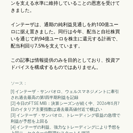
ンを支える水準に維持していることの恩恵を受けて
きました。
インテーザは、通期の純利益見通しを約100億ユー
ロに据え置きました。同行は今年、配当と自社株買
いを通じて約94億ユーロを株主に還元する計画で、
配当利回り7.5%を支えています。
この記事は情報提供のみを目的としており、投資ア
ドバイスを構成するものではありません。
ソース：
[1] インテーザ・サンパオロ、ウェルスマネジメントに牽引
され過去最高の第1四半期利益を記録
[2] 今日のFTSE MIB：決算シーズンが続く中、2026年5月7
日のイタリア主要指数は過去最高値付近で横ばい
[3] インテーザ・サンパオロ、トレーディング収益の急増で
利益が予想を上回る
[4] インテーザの利益、強力なトレーディングにより予想を
上回り、セクターの堅調なスタートを確認