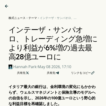

株式ニュース
テーマ
インテーザ・サンパオロ、ト


レーディング急増により利益
が6%増の過去最高28億ユー
インテーザ・サンパオ
ロに
ロ、トレーディング急増に
より利益が6%増の過去最
高28億ユーロに
Hannah Park
·
May 08 2026, 17:10
共有先

共有先
リンクをコピー

イタリア最大の銀行は、金利環境の変化にもかかわ
らず、ウェルスマネジメントと保険主導のモデルへ
の自信を示し、2026年の100億ユーロという野心的
な利益目標を再確認しました。