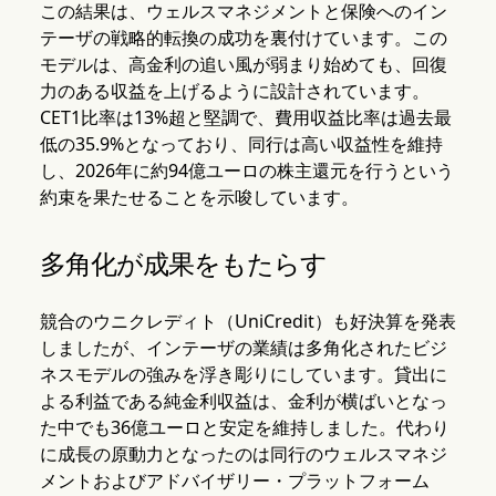
この結果は、ウェルスマネジメントと保険へのイン
テーザの戦略的転換の成功を裏付けています。この
モデルは、高金利の追い風が弱まり始めても、回復
力のある収益を上げるように設計されています。
CET1比率は13%超と堅調で、費用収益比率は過去最
低の35.9%となっており、同行は高い収益性を維持
し、2026年に約94億ユーロの株主還元を行うという
約束を果たせることを示唆しています。
多角化が成果をもたらす
競合のウニクレディト（UniCredit）も好決算を発表
しましたが、インテーザの業績は多角化されたビジ
ネスモデルの強みを浮き彫りにしています。貸出に
よる利益である純金利収益は、金利が横ばいとなっ
た中でも36億ユーロと安定を維持しました。代わり
に成長の原動力となったのは同行のウェルスマネジ
メントおよびアドバイザリー・プラットフォーム