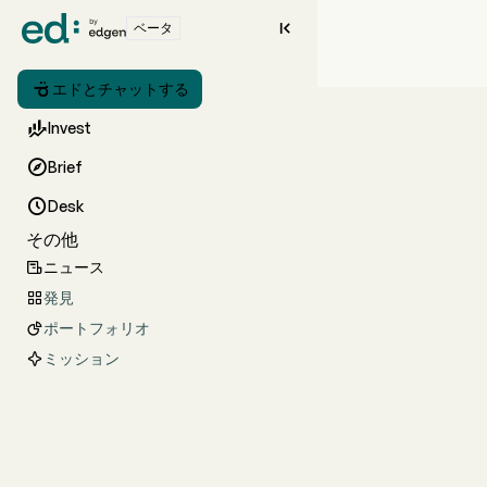

ベータ

エドとチャットする

Invest

Brief

Desk
その他
ニュース

発見

ポートフォリオ

ミッション