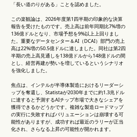
「長い道のりがある」ことを認めました。
この楽観論は、2026年度第1四半期の印象的な決算
報告を受けたものです。売上高は前年同期比7%増の
136億ドルとなり、市場予想を9%以上上回りまし
た。重要なデータセンター＆AI（DCAI）部門の売上
高は22%増の50.5億ドルに達しました。同社は第2四
半期の売上高見通しを138億ドルから148億ドルの間
とし、経営再建が勢いを増しているというシナリオ
を強化しました。
焦点は、インテルが半導体製造におけるリーダーシ
ップを奪還し、Statistaが2030年までに約1.3兆ドル
に達すると予測するAIチップ市場で大きなシェアを
獲得できるかどうかです。複雑な製造ロードマップ
の実行に失敗すればバリュエーションは崩壊する可
能性がありますが、成功すれば最近のラリーが正当
化され、さらなる上昇の可能性が開かれます。