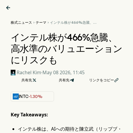

株式ニュース
テーマ
インテル株が466%急騰、高


水準のバリュエーションにリ
スクも
インテル株が466%急騰、
高水準のバリュエーション
にリスクも
Rachel Kim
·
May 08 2026, 11:45
共有先

共有先
リンクをコピー

INTC
-1.30%
Key Takeaways:
インテル株は、AIへの期待と陳立武（リップブ・