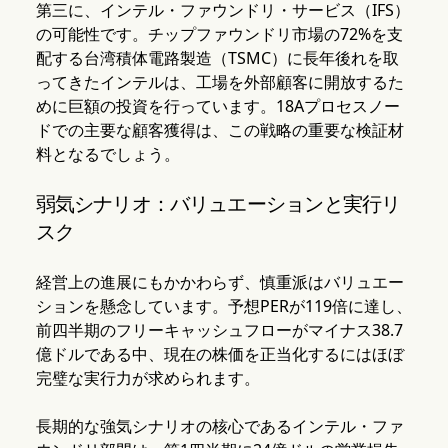
第三に、インテル・ファウンドリ・サービス（IFS）
の可能性です。チップファウンドリ市場の72%を支
配する台湾積体電路製造（TSMC）に長年後れを取
ってきたインテルは、工場を外部顧客に開放するた
めに巨額の投資を行っています。18Aプロセスノー
ドでの主要な顧客獲得は、この戦略の重要な検証材
料となるでしょう。
弱気シナリオ：バリュエーションと実行リ
スク
経営上の進展にもかかわらず、慎重派はバリュエー
ションを懸念しています。予想PERが119倍に達し、
前四半期のフリーキャッシュフローがマイナス38.7
億ドルである中、現在の株価を正当化するにはほぼ
完璧な実行力が求められます。
長期的な強気シナリオの核心であるインテル・ファ