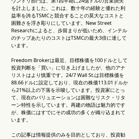
ウンドリ部門は、第1四半期に24億ドルの営業損失
を計上しました。これは、数十年の経験と優れた利
益率を誇るTSMCと競合することの莫大なコストと
困難さを浮き彫りにしています。New Street
Researchによると、歩留まりが低いため、インテル
のチップあたりのコストはTSMCの最大3倍に達して
います。
Freedom Brokerは最近、目標株価を100ドルとして
投資判断を「買い」に引き上げましたが、他のアナ
リストはより慎重です。24/7 Wall St.は目標株価を
88.66ドルに設定しており、現在の株価113.01ドルか
ら21%以上の下落を示唆しています。投資家にとっ
て、現在のバリュエーションは困難なリスク・リタ
ーン特性を示しています。再建の物語は魅力的です
が、株価にはすでにその成功の多くが織り込まれて
います。
この記事は情報提供のみを目的としており、投資勧