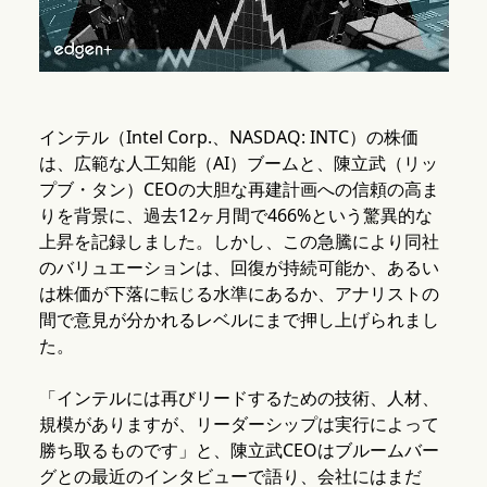
インテル（Intel Corp.、NASDAQ: INTC）の株価
は、広範な人工知能（AI）ブームと、陳立武（リッ
プブ・タン）CEOの大胆な再建計画への信頼の高ま
りを背景に、過去12ヶ月間で466%という驚異的な
上昇を記録しました。しかし、この急騰により同社
のバリュエーションは、回復が持続可能か、あるい
は株価が下落に転じる水準にあるか、アナリストの
間で意見が分かれるレベルにまで押し上げられまし
た。
「インテルには再びリードするための技術、人材、
規模がありますが、リーダーシップは実行によって
勝ち取るものです」と、陳立武CEOはブルームバー
グとの最近のインタビューで語り、会社にはまだ