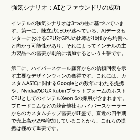
強気シナリオ：AIとファウンドリの成功
インテルの強気シナリオは3つの柱に基づいていま
す。第一に、陳立武CEOが述べている、AIデータセ
ンターにおけるCPU対GPUの比率が1対8から均衡へ
と向かう可能性があり、それによってインテルの主
力製品への需要が劇的に増加するという主張です。
第二に、ハイパースケール顧客からの信頼回復を示
す主要なデザインウィンの獲得です。これには、カ
スタムASICに関するGoogleとの数年にわたる提携
や、NvidiaのDGX Rubinプラットフォームのホスト
CPUとしてのインテルXeon 6の採用が含まれます。
ブロードコムなどの競合他社もハイパースケーラー
からのカスタムチップ需要が旺盛で、直近の四半期
で売上高が29%増加していることから、これらの提
携は極めて重要です。