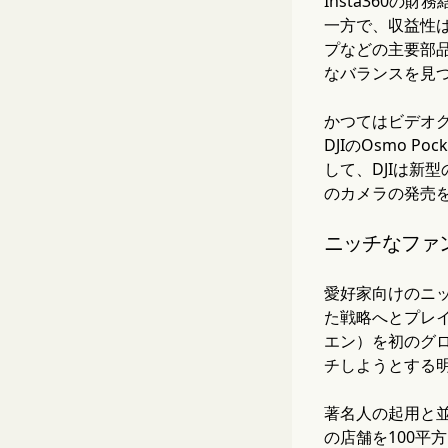
Insta360
一方で、収益性は
プなどの主要部
なバランスを見
かつてはビデオ
DJIのOsmo
して、DJIは新型
のカメラの発売
ニッチなファ
愛好家向けのニッ
た戦略へとプレイ
エン）を初のグ
チしようとする
著名人の起用と並
の店舗を100