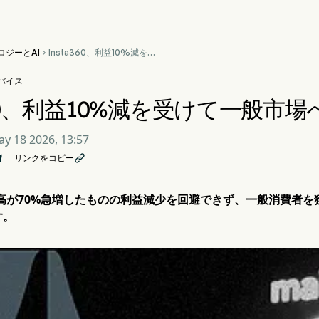
ロジーとAI
Insta360、利益10%減を受

けて一般市場への浸透を狙う
バイス
a360、利益10%減を受けて一般市
y 18 2026, 13:57
リンクをコピー

は売上高が70%急増したものの利益減少を回避できず、一般消費
す。