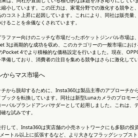
の財務結果は、同社が直面している核心的な課題を浮き彫りにしてい
縮小しています。この圧力は、家電分野での激化する競争と、2
品のコスト上昇に起因しています。これにより、同社は販売量
つけることを余儀なくされています。
グラファー向けのニッチな市場だったポケットジンバル市場は
 Pocket 3は画期的な成功を収め、このカテゴリーの一般市場
のPocket 4でより積極的な価格設定を行いました。現在、OP
を準備しており、消費者の注目を集める競争はさらに激化して
ンからマス市場へ
チから脱却するために、Insta360は製品主導のアプローチ
ブックを転換しています。同社は新型Lunaカメラのプロモ
ローバルブランドアンバサダーとして起用しました。これは、
明確な試みです。
行して、Insta360は実店舗の小売ネットワークにも多額の
平方メートル以上に拡張するなど、より大きなフラッグシップス