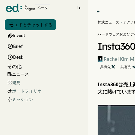

ベータ

株式ニュース
テクノ


エドとチャットする
ハードウェアおよびデ

Invest
Inst

Brief

Desk
Rachel Kim
·
Ma
その他
共有先

共有先
ニュース

発見

Insta360
ポートフォリオ
大に賭けていま

ミッション