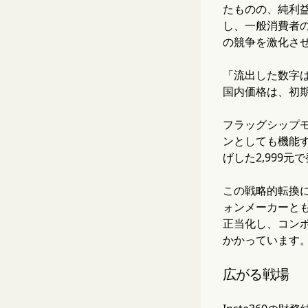
たものの、純利益
し、一般消費者の
の競争を激化さ
「流出した数字は海
国内価格は、初
フラッグシップモ
ンとしても機能す
げした2,999元
この戦略的転換によ
ォンメーカーと
正当化し、コンポ
かかっています
広がる戦場