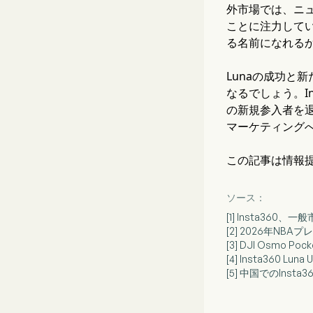
外市場では、ニ
ことに注力してい
る名前になれる
Lunaの成功と
なるでしょう。I
の新規参入者を
マーケティング
この記事は情報
ソース：
[1] Insta360
[2] 2026年N
[3] DJI Osmo 
[4] Insta360 
[5] 中国でのInsta