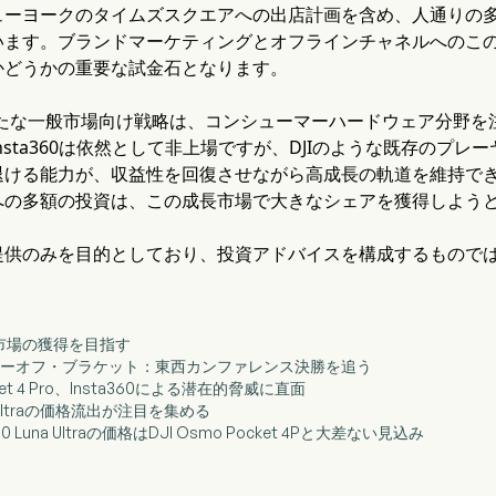
ューヨークのタイムズスクエアへの出店計画を含め、人通りの
ます。ブランドマーケティングとオフラインチャネルへのこの二重
かどうかの重要な試金石となります。
新たな一般市場向け戦略は、コンシューマーハードウェア分野
nsta360は依然として非上場ですが、DJIのような既存のプ
退ける能力が、収益性を回復させながら高成長の軌道を維持で
への多額の投資は、この成長市場で大きなシェアを獲得しよう
提供のみを目的としており、投資アドバイスを構成するもので
、一般市場の獲得を目指す
BAプレーオフ・ブラケット：東西カンファレンス決勝を追う
Pocket 4 Pro、Insta360による潜在的脅威に直面
Luna Ultraの価格流出が注目を集める
360 Luna Ultraの価格はDJI Osmo Pocket 4Pと大差ない見込み