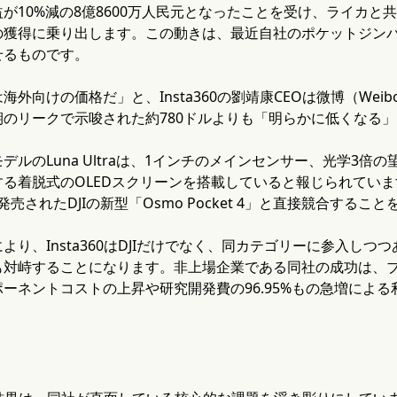
が10%減の8億8600万人民元となったことを受け、ライカと共
獲得に乗り出します。この動きは、最近自社のポケットジンバ
せるものです。
外向けの価格だ」と、Insta360の劉靖康CEOは微博（Weibo
期のリークで示唆された約780ドルよりも「明らかに低くなる
デルのLuna Ultraは、1インチのメインセンサー、光学3
る着脱式のOLEDスクリーンを搭載していると報じられていま
で発売されたDJIの新型「Osmo Pocket 4」と直接競合する
り、Insta360はDJIだけでなく、同カテゴリーに参入しつつ
も対峙することになります。非上場企業である同社の成功は、
ーネントコストの上昇や研究開発費の96.95%もの急増によ
。