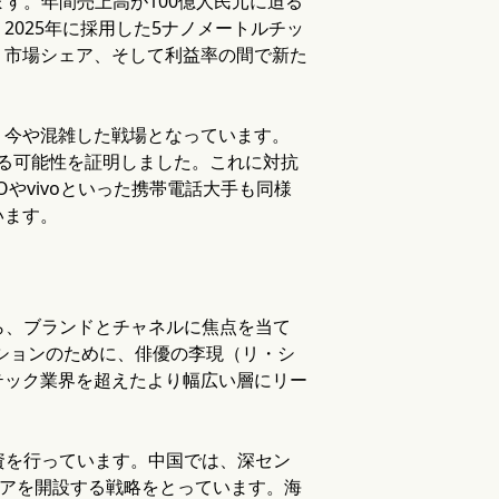
ます。年間売上高が100億人民元に迫る
025年に採用した5ナノメートルチッ
、市場シェア、そして利益率の間で新た
、今や混雑した戦場となっています。
における可能性を証明しました。これに対抗
POやvivoといった携帯電話大手も同様
います。
から、ブランドとチャネルに焦点を当て
ーションのために、俳優の李現（リ・シ
テック業界を超えたより幅広い層にリー
投資を行っています。中国では、深セン
トアを開設する戦略をとっています。海