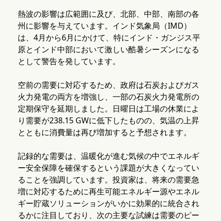
熱波の影響は広範囲に及び、北部、中部、南部の各
州に影響を与えています。インド気象局（IMD）
は、4月から6月にかけて、特にインド・ガンジス平
原とインド中部において激しい酷暑シーズンになる
として警告を発しています。
空前の需要に対応するため、政府は石炭およびガス
火力発電の両方を増強し、一部の石炭火力発電所の
定期保守を延期しました。日曜日は工場の休業によ
り需要が238.15 GWに低下したものの、気温の上昇
とともに消費量は再び増加すると予想されます。
記録的な需要は、温暖化が進む気候の中でエネルギ
ー安全保障を確保するという課題が大きくなってい
ることを強調しています。投資家は、将来の需要急
増に対応するために再生可能エネルギー源やエネル
ギー貯蔵ソリューションがいかに効果的に統合され
るかに注目しており、次の主要な試練は需要のピー