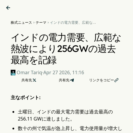

株式ニュース
テーマ
インドの電力需要、広範な熱


波により256GWの過去最高
を記録
インドの電力需要、広範な
熱波により256GWの過去
最高を記録
Omar Tariq
·
Apr 27 2026, 11:16
共有先

共有先
リンクをコピー

主なポイント:
土曜日、インドの最大電力需要は過去最高の
256.11 GWに達しました。
数十の州で気温が急上昇し、電力使用量が増大し