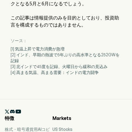
クとなる5月と6月になるでしょう。
この記事は情報提供のみを目的としており、投資助
言を構成するものではありません。
ソース：
[1] 気温上昇で電力消費が急増
[2] インド、早期の熱波で5年ぶりの高水準となる252GWを
記録
[3] 北インドで45度を記録、火曜日から緩和の見込み
[4] 高まる気温、高まる需要：インドの電力闘争

特徴
Markets
株式・暗号通貨用AIコピ
US Stocks