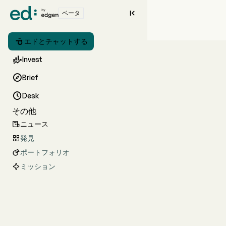

ベータ

エドとチャットする

Invest

Brief

Desk
その他
ニュース

発見

ポートフォリオ

ミッション