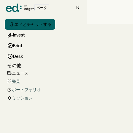

ベータ

エドとチャットする

Invest

Brief

Desk
その他
ニュース

発見

ポートフォリオ

ミッション