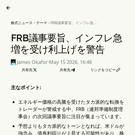

株式ニュース
テーマ
FRB議事要旨、インフレ急増


を受け利上げを警告
FRB議事要旨、インフレ急
増を受け利上げを警告
James Okafor
·
May 15 2026, 16:46
共有先

共有先
リンクをコピー

主なポイント:
エネルギー価格の高騰を受けたタカ派的な転換を
トレーダーが警戒する中、FRB（連邦準備制度理
事会）の次回議事要旨に注目が集まっています。
予想よりもタカ派的なトーンとなれば、米ドルが
強含み、債券利回りが上昇する可能性があり、株