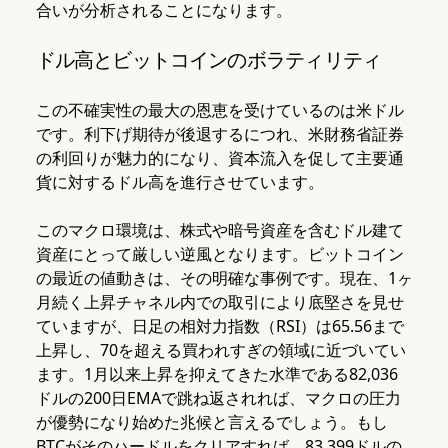
合いが分析されることになります。
ドル高とビットコインのボラティリティ
この不確実性の最大の恩恵を受けているのは米ドル
です。利下げ期待が後退するにつれ、米財務省証券
の利回りが魅力的になり、資本流入を促して主要通
貨に対するドル高を進行させています。
このマクロ環境は、株式や暗号資産を含むドル建て
資産にとって厳しい逆風となります。ビットコイン
の最近の値動きは、その明確な事例です。現在、1ヶ
月続く上昇チャネル内での取引により底堅さを見せ
ていますが、日足の相対力指数（RSI）は65.56まで
上昇し、70を超える買われすぎの領域に近づいてい
ます。1月以来上昇を抑えてきた水準である82,036
ドルの200日EMAで跳ね返されれば、マクロの圧力
が優勢になり始めた兆候と言えるでしょう。もし
BTCがそのハードルをクリアすれば、83,399ドルの