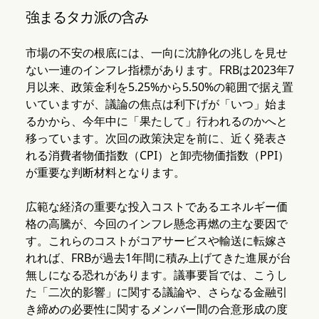
強まるタカ派の含み
市場の不安の根底には、一向に沈静化の兆しを見せ
ない一連のインフレ指標があります。FRBは2023年7
月以来、政策金利を5.25%から5.50%の範囲で据え置
いていますが、議論の焦点は利下げが「いつ」始ま
るかから、今年中に「果たして」行われるのかへと
移っています。次回の政策決定を前に、近く発表さ
れる消費者物価指数（CPI）と卸売物価指数（PPI）
が重要な判断材料となります。
広範な経済の重要な投入コストであるエネルギー価
格の高騰が、今回のインフレ懸念再燃の主な要因で
す。これらのコストがコアサービスや輸送に転嫁さ
れれば、FRBが過去1年間に積み上げてきた進展が台
無しになる恐れがあります。議事要旨では、こうし
た「二次的影響」に関する議論や、さらなる金融引
き締めの必要性に関するメンバー間の合意形成の度