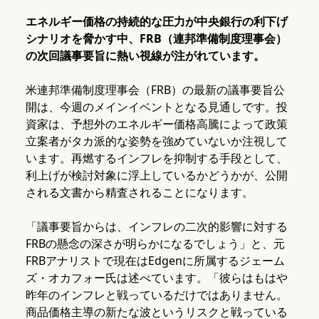
エネルギー価格の持続的な圧力が中央銀行の利下げ
シナリオを脅かす中、FRB（連邦準備制度理事会）
の次回議事要旨に熱い視線が注がれています。
米連邦準備制度理事会（FRB）の最新の議事要旨公
開は、今週のメインイベントとなる見通しです。投
資家は、予想外のエネルギー価格高騰によって政策
立案者がタカ派的な姿勢を強めていないか注視して
います。再燃するインフレを抑制する手段として、
利上げが検討対象に浮上しているかどうかが、公開
される文書から精査されることになります。
「議事要旨からは、インフレの二次的影響に対する
FRBの懸念の深さが明らかになるでしょう」と、元
FRBアナリストで現在はEdgenに所属するジェーム
ズ・オカフォー氏は述べています。「彼らはもはや
昨年のインフレと戦っているだけではありません。
商品価格主導の新たな波というリスクと戦っている