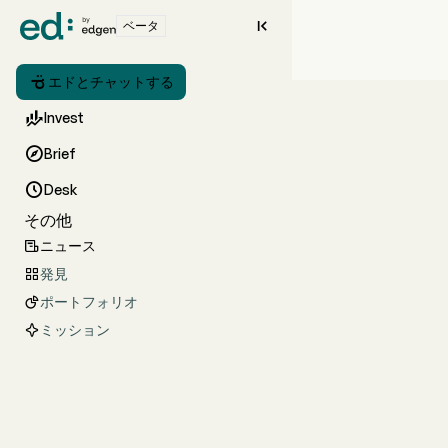

ベータ

エドとチャットする

Invest

Brief

Desk
その他
ニュース

発見

ポートフォリオ

ミッション