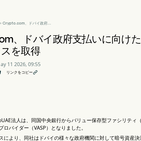
Crypto.com、ドバイ政府支

払いに向けたUAE中央銀行初
のライセンスを取得
to.com、ドバイ政府支払いに向け
ンスを取得
ay 11 2026, 09:55
リンクをコピー

comのUAE法人は、同国中央銀行からバリュー保存型ファシリテ
プロバイダー（VASP）となりました。
スにより、同社はドバイの様々な政府機関に対して暗号資産決