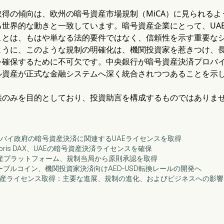
取得の傾向は、欧州の暗号資産市場規制（MiCA）に見られる
る世界的な動きと一致しています。暗号資産企業にとって、UA
ことは、もはや単なる法的要件ではなく、信頼性を示す重要な
ように、このような規制の明確化は、機関投資家を惹きつけ、
を確保するために不可欠です。中央銀行が暗号資産決済プロバ
ル資産が正式な金融システムへ深く統合されつつあることを示
供のみを目的としており、投資助言を構成するものではありま
.com、ドバイ政府の暗号資産決済に関連するUAEライセンスを取得
omのForis DAX、UAEの暗号資産決済ライセンスを確保
号資産プラットフォーム、規制当局から原則承認を取得
ステーブルコイン、機関投資家決済向けAED-USD転換レールの開発へ
の暗号資産ライセンス取得：主要な進展、規制の進化、およびビジネスへの影響