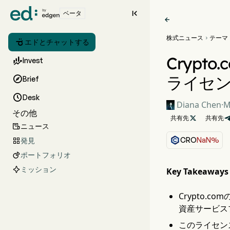

ベータ

株式ニュース
テーマ


エドとチャットする
Cryp

Invest
ライセ

Brief

Desk
Diana Chen
·
M
その他
共有先

共有先
ニュース

CRO
NaN%
発見

ポートフォリオ

ミッション
Key Takeaways
Crypto.
資産サービス
このライセン