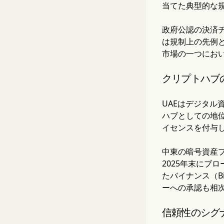
当てた典型的な
政府公認の決済
は規制上の先例と
市場の一つにお
クリプトハブ
UAEはデジタ
ハブとしての地
イセンスを付与
中東の暗号資産プ
2025年末にブ
たバイナンス（Bi
ーへの承認も相
信頼性のシグ