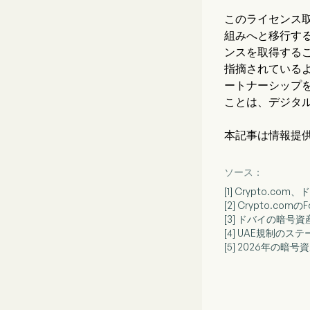
このライセンス
組みへと移行す
ンスを取得する
指摘されている
ートナーシップ
ことは、デジタ
本記事は情報提
ソース：
[1] Crypto
[2] Crypto.c
[3] ドバイの暗
[4] UAE規制の
[5] 2026年