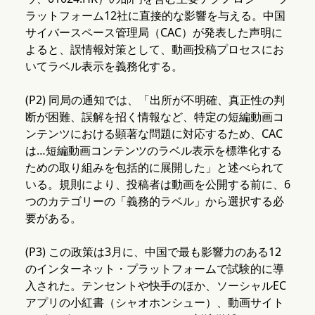
ラットフォーム12社に直接的な影響を与える。中国
サイバースペース管理局（CAC）が発表した声明に
よると、誤情報対策として、動画投稿プロセスにお
いてラベル表示を義務化する。
(P2) 同局の通知では、「出所が不明確、真正性の判
断が困難、誤解を招く情報など、特定の短編動画コ
ンテンツにおける顕著な問題に対応するため、CAC
は…短編動画コンテンツのラベル表示を標準化する
ための取り組みを包括的に展開した」と述べられて
いる。規則により、投稿者は動画を公開する前に、6
つのカテゴリーの「義務的ラベル」から選択する必
要がある。
(P3) この政策は3月に、中国で最も影響力のある12
のインターネット・プラットフォームで試験的に導
入された。テンセントや快手のほか、ソーシャルEC
アプリの小紅書（シャオホンシュー）、動画サイト