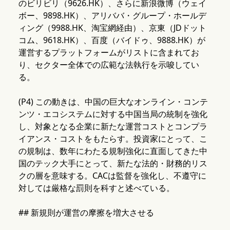
のビリビリ（9626.HK）、さらに新浪微博（ウェイ
ボー、9898.HK）、アリババ・グループ・ホールデ
ィング（9988.HK、淘宝網経由）、京東（JDドット
コム、9618.HK）、百度（バイドゥ、9888.HK）が
運営するプラットフォームがリストに含まれてお
り、セクター全体での広範な法執行を示唆してい
る。
(P4) この動きは、中国の巨大なオンライン・コンテ
ンツ・エコシステムに対する中国当局の統制を強化
し、対象となる企業に新たな運営コストとコンプラ
イアンス・コストをもたらす。投資家にとって、こ
の規制は、数年にわたる規制強化に直面してきた中
国のテック大手にとって、新たな法的・財務的リス
クの層を意味する。CACは監督を強化し、不遵守に
対しては厳格な罰則を科すと述べている。
## 新規則が運営の摩擦を増大させる