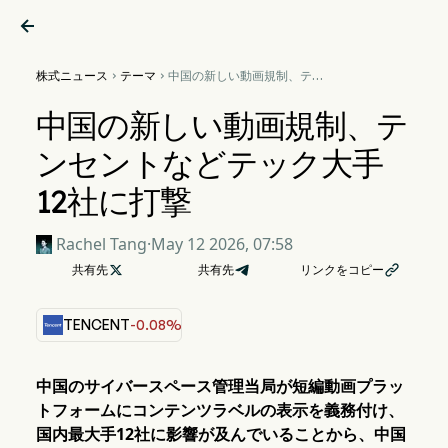

株式ニュース
テーマ
中国の新しい動画規制、テン


セントなどテック大手12社に
打撃
中国の新しい動画規制、テ
ンセントなどテック大手
12社に打撃
Rachel Tang
·
May 12 2026, 07:58
共有先

共有先
リンクをコピー

TENCENT
-0.08%
中国のサイバースペース管理当局が短編動画プラッ
トフォームにコンテンツラベルの表示を義務付け、
国内最大手12社に影響が及んでいることから、中国