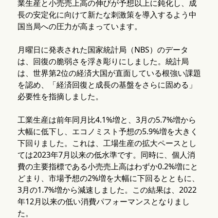
業生産と小売売上高の伸びが予想以上に鈍化し、成
長の安定化に向けて新たな刺激策を導入するよう中
国当局への圧力が高まっています。
月曜日に発表された国家統計局（NBS）のデータ
は、回復の脆弱さを浮き彫りにしました。統計局
は、世界第2位の経済大国が直面している根強い課題
を認め、「経済回復と成長の基盤をさらに固める」
必要性を指摘しました。
工業生産は前年同月比4.1%増と、3月の5.7%増から
大幅に低下し、エコノミスト予想の5.9%増を大きく
下回りました。これは、工場生産の拡大ペースとし
ては2023年7月以来の低水準です。同時に、個人消
費の主要指標である小売売上高はわずか0.2%増にと
どまり、市場予想の2%増を大幅に下回るとともに、
3月の1.7%増から減速しました。この結果は、2022
年12月以来の低い消費パフォーマンスとなりまし
た。