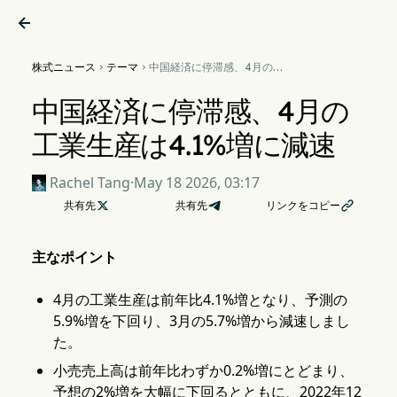

株式ニュース
テーマ
中国経済に停滞感、4月の工


業生産は4.1%増に減速
中国経済に停滞感、4月の
工業生産は4.1%増に減速
Rachel Tang
·
May 18 2026, 03:17
共有先

共有先
リンクをコピー

主なポイント
4月の工業生産は前年比4.1%増となり、予測の
5.9%増を下回り、3月の5.7%増から減速しまし
た。
小売売上高は前年比わずか0.2%増にとどまり、
予想の2%増を大幅に下回るとともに、2022年12