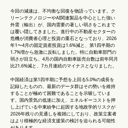
今回の減速は、不均衡な回復を物語っています。ク
リーンテクノロジーやAI関連製品を中心とした強い
外需（輸出）が、国内需要の著しい弱さをこれまで
は覆い隠してきました。進行中の不動産セクターの
危機が消費者心理と投資の重石となっており、2026
年1〜4月の固定資産投資は1.6%減と、第1四半期の
1.7%増から急激に反転しました。特に自動車部門の
弱さが目立ち、4月の国内自動車販売台数は前年同月
比21.6%減と、7カ月連続のマイナスとなりました。
中国経済は第1四半期に予想を上回る5.0%の成長を
記録したものの、最新のデータ群はその勢いを維持
することが極めて困難であることを示唆していま
す。国内景気の低迷に加え、エネルギーコストを押
し上げている中東紛争に起因する地政学的リスクが
2026年残りの見通しを複雑にしており、政策立案者
はより積極的な経済支援策の検討を迫られる可能性
があります。