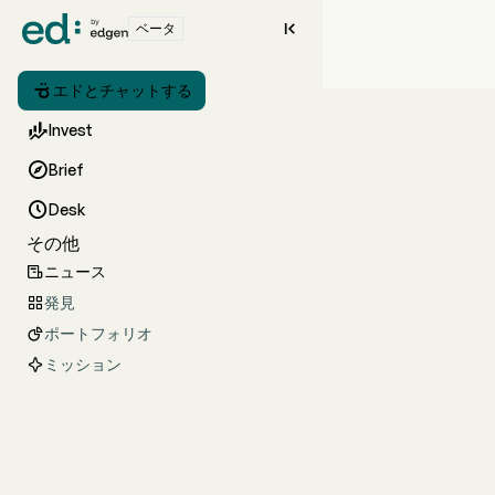

ベータ

エドとチャットする

Invest

Brief

Desk
その他
ニュース

発見

ポートフォリオ

ミッション