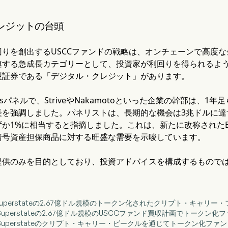
レジットの台頭
回りを創出するUSCCファンドの戦略は、オンチェーンで高度
連する急成長カテゴリーとして、投資家が利回りを得られるよ
型証券である「デジタル・クレジット」があります。
susパネルで、StriveやNakamotoといった企業の幹部は、
長を強調しました。パネリストは、長期的な機会は3兆ドルに達
1%に相当すると指摘しました。これは、新たに改称されたBitwise 
暗号資産担保商品に対する旺盛な需要を示唆しています。
提供のみを目的としており、投資アドバイスを構成するもので
、Superstateの2.67億ドル規模のトークン化されたクリプト・キャリ
、Superstateの2.67億ドル規模のUSCCファンド買収計画でトークン化
、Superstateのクリプト・キャリー・ビークルを通じてトークン化ファ