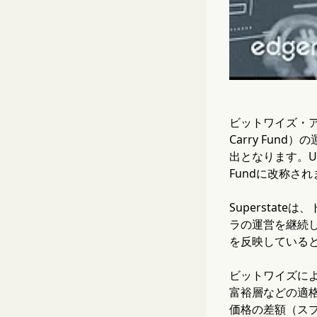
ビットワイズ・アセ
Carry Fu
出となります。US
Fundに改称さ
Supersta
ラの運営を継続し
を反映している
ビットワイズに
富裕層などの適格
価格の差額（ス