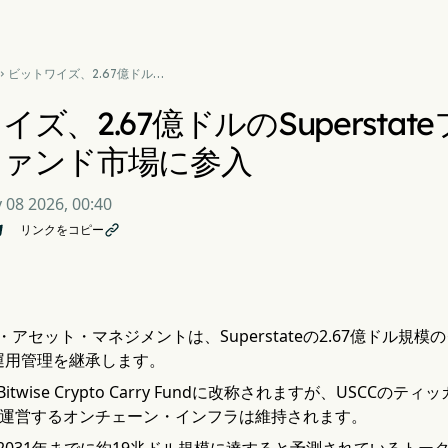
ビットワイズ、2.67億ドルの

Superstateファンド買収で
トークン化ファンド市場に参
ズ、2.67億ドルのSupersta
入
ファンド市場に参入
 08 2026, 00:40
リンクをコピー

アセット・マネジメントは、Superstateの2.67億ドル規
の運用管理を継承します。
itwise Crypto Carry Fundに改称されますが、USC
ateが運営するオンチェーン・インフラは維持されます。