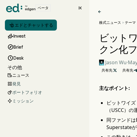

ベータ

株式ニュース
テーマ


エドとチャットする
ビットワイ

Invest
クン化

Brief

Desk
Jason Wu
·
May
その他
共有先

共有先
ニュース

発見

主なポイント:
ポートフォリオ

ミッション
ビットワイズ・
（USCC）
同ファンドはB
Superst