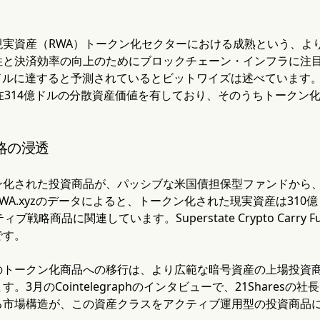
現実資産（RWA）トークン化セクターにおける成熟という、よ
と決済効率の向上のためにブロックチェーン・インフラに注目
兆ドルに達すると予測されているとビットワイズは述べています。R
在314億ドルの分散資産価値を有しており、そのうちトークン化
略の浸透
ン化された投資商品が、パッシブな米国債担保型ファンドから
WA.xyzのデータによると、トークン化された現実資産は31
ィブ戦略商品に関連しています。Superstate Crypto Car
です。
のトークン化商品への移行は、より広範な暗号資産の上場投資商
。3月のCointelegraphのインタビューで、21Share
る市場構造が、この資産クラスをアクティブ運用型の投資商品