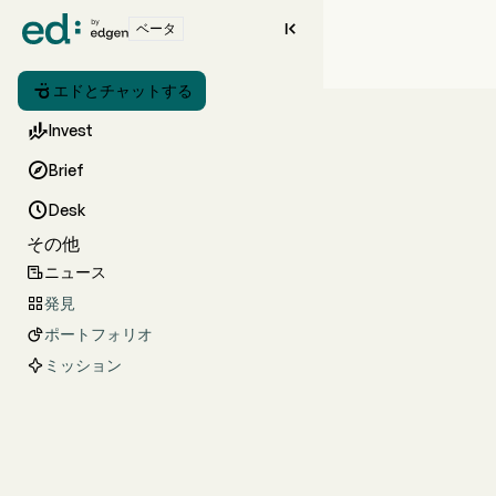

ベータ

エドとチャットする

Invest

Brief

Desk
その他
ニュース

発見

ポートフォリオ

ミッション