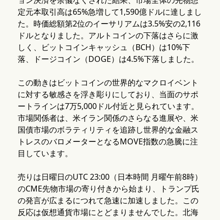
ョン決済を余儀なくされた結果、市場全体の先物想
定元本取引高は65%急増して1,590億ドルに達しまし
た。時価総額第2位のイーサリアムは3.5%安の2,116
ドルとなりました。アルトコインの下落はさらに激
しく、ビットコインキャッシュ（BCH）は10%下
落、ドージコイン（DOGE）は4.5%下落しました。
この動きはビットコインの世界的なマクロイベント
に対する敏感さを浮き彫りにしており、当面のサポ
ートラインは7万5,000ドル付近と見られています。
市場関係者は、米イラン関係のさらなる進展や、米
国債市場のボラティリティを追跡し世界的な金融ス
トレスのバロメーターとなるMOVE指数の急騰に注
目しています。
売りは日曜日のUTC 23:00（日本時間 月曜午前8時）
のCME先物市場の寄り付きから始まり、トランプ氏
の発言が広まるにつれて急速に加速しました。この
反応は仮想通貨市場にとどまりませんでした。北海