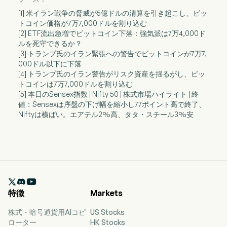
[1] 米イラン戦争の脅威が5億ドルの清算を引き起こし、ビッ
トコイン価格が7万7,000ドルを割り込む
[2] ETF流出急増でビットコイン下落：強気派は7万4,000ド
ルを死守できるか？
[3] トランプ氏のイラン緊張への警告でビットコインが7万7,
000ドル以下に下落
[4] トランプ氏のイラン警告がリスク資産を揺るがし、ビッ
トコインは7万7,000ドルを割り込む
[5] 本日のSensex指数 | Nifty 50 | 株式市場ハイライト | 終
値：Sensexは序盤の下げ幅を縮小し77ポイント高で終了、
Niftyは横ばい。エアテル2%高、タタ・スチール3%安

特徴
Markets
株式・暗号通貨用AIコピ
US Stocks
ローター
HK Stocks