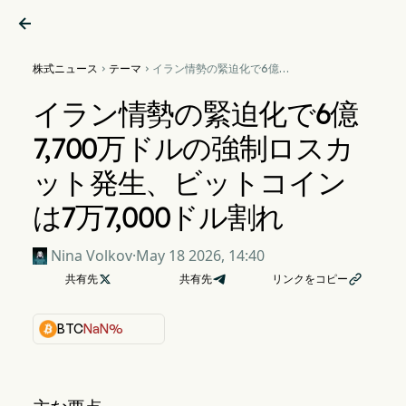

株式ニュース
テーマ
イラン情勢の緊迫化で6億


7,700万ドルの強制ロスカッ
ト発生、ビットコインは7万
イラン情勢の緊迫化で6億
7,000ドル割れ
7,700万ドルの強制ロスカ
ット発生、ビットコイン
は7万7,000ドル割れ
Nina Volkov
·
May 18 2026, 14:40
共有先

共有先
リンクをコピー

BTC
NaN%