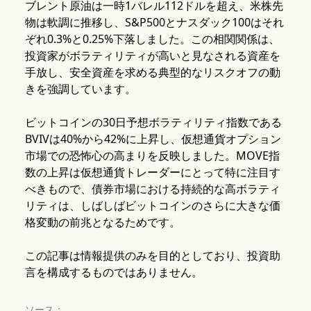
ブレント原油は一時1バレル112ドルを超え、米株先
物は軟調に推移し、S&P500とナスダック100はそれ
ぞれ0.3%と0.25%下落しました。この相関関係は、
投資家がボラティリティが高いと見なされる資産を
手放し、安全資産を求める典型的なリスクオフの動
きを強調しています。
ビットコインの30日予想ボラティリティ指数である
BVIVは40%から42%に上昇し、仮想通貨オプション
市場での恐怖心の高まりを反映しました。MOVE指
数の上昇は仮想通貨トレーダーにとって特に注目す
べきもので、債券市場における持続的な高ボラティ
リティは、しばしばビットコインのさらに大きな価
格変動の前兆となるためです。
この記事は情報提供のみを目的としており、投資助
言を構成するものではありません。
ソース：