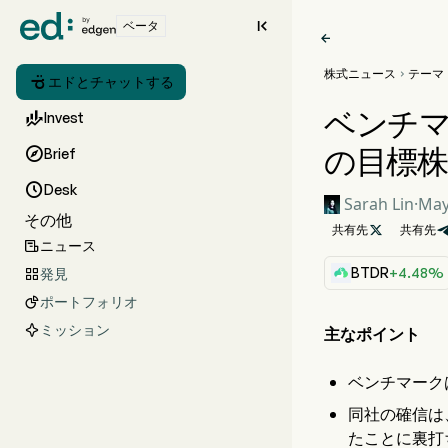

ベータ

株式ニュース
テーマ


エドとチャットする
ベンチマ

Invest
の目標株

Brief

Desk
Sarah Lin
·
May
その他
共有先

共有先
ニュース

BTDR
+4.48%
発見

ポートフォリオ

ミッション
主なポイント
ベンチマーク
同社の確信は、
たことに裏打