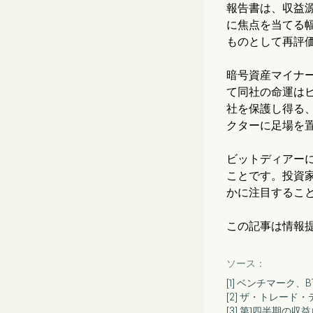
報告書は、収益
に焦点を当てる
ものとして再評
暗号資産マイナ
て同社の命運は
社を保護し得る
クターに足場を
ビットディアー
ことです。投資
かに注目するこ
この記事は情報
ソース：
[1] ベンチマー
[2] ザ・トレード
[3] 第1四半期