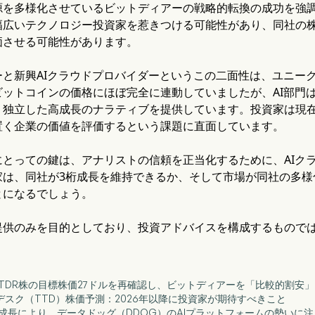
源を多様化させているビットディアーの戦略的転換の成功を強調
幅広いテクノロジー投資家を惹きつける可能性があり、同社の
価させる可能性があります。
ーと新興AIクラウドプロバイダーというこの二面性は、ユニー
ビットコインの価格にほぼ完全に連動していましたが、AI部門
、独立した高成長のナラティブを提供しています。投資家は現在
置く企業の価値を評価するという課題に直面しています。
にとっての鍵は、アナリストの信頼を正当化するために、AIク
家は、同社が3桁成長を維持できるか、そして市場が同社の多様
とになるでしょう。
提供のみを目的としており、投資アドバイスを構成するもので
ク、BTDR株の目標株価27ドルを再確認し、ビットディアーを「比較的割安
・デスク（TTD）株価予測：2026年以降に投資家が期待すべきこと
の収益成長により、データドッグ（DDOG）のAIプラットフォームの勢いに