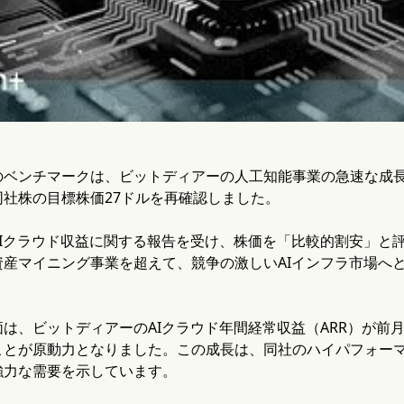
のベンチマークは、ビットディアーの人工知能事業の急速な成
社株の目標株価27ドルを再確認しました。
AIクラウド収益に関する報告を受け、株価を「比較的割安」と
資産マイニング事業を超えて、競争の激しいAIインフラ市場へ
は、ビットディアーのAIクラウド年間経常収益（ARR）が前月から
ことが原動力となりました。この成長は、同社のハイパフォー
強力な需要を示しています。