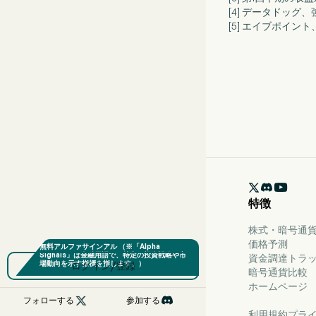
[4] データドッ
[5] エイブポイン

特徴
株式・暗号通貨
価格予測
資金調達トラ
ログイン/登録
暗号通貨比較
ホームページ

フォローする
参加する
利用規約
プラ