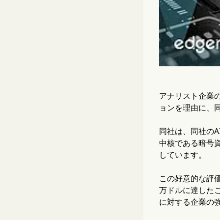
アナリスト企業
ョンを理由に、同
同社は、同社の
中核である暗号
しています。
この好意的な評価
万ドルに達した
に対する企業の