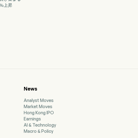
6%上昇
News
Analyst Moves
Market Moves
Hong Kong IPO
Earnings
AI & Technology
Macro & Policy