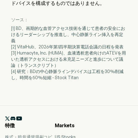
ドバイスを構成するものではありません。
ソース：
[1] BD、画期的な血管アクセス技術を通じて患者の安全にお
けるリーダーシップを推進し、中心静脈ライン挿入を再定
義
[2] VitalHub、2026年第1四半期決算電話会議の日程を発表
[3] Humacyte, Inc. (HUMA)、血液透析患者向けのATEVを用
いた透析アクセスにおける未充足ニーズと進歩について議
論（トランスクリプト）
[4] 研究：BDの中心静脈ラインデバイスは工程を30%削減
し、時間を50%短縮 - Stock Titan

特徴
Markets
株式・暗号通貨用AIコピ
US Stocks