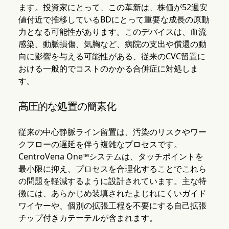
ます。投資家にとって、この革新は、株価が52週安
値付近で推移しているBDにとって重要な成長の原動
力となる可能性があります。このデバイスは、血流
感染、動脈損傷、気胸など、病院の支出や償還の動
向に影響を与える可能性がある、従来のCVC留置に
おける一般的でコストのかかる合併症に対処しま
す。
高圧的な処置の簡素化
従来の中心静脈ライン留置は、汚染のリスクやワー
クフローの遅延を伴う複雑なプロセスです。
CentroVena One™システムは、タッチポイントを
最小限に抑え、プロセスを合理化することでこれら
の問題を軽減するように設計されています。主な特
徴には、あらかじめ装填されたよじれにくいガイド
ワイヤーや、個別の拡張工程を不要にする自己拡張
チップ付きカテーテルが含まれます。