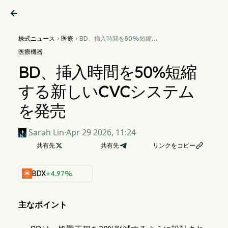

株式ニュース
医療
BD、挿入時間を50%短縮す


る新しいCVCシステムを発売
医療機器
BD、挿入時間を50%短縮
する新しいCVCシステム
を発売
Sarah Lin
·
Apr 29 2026, 11:24
共有先

共有先
リンクをコピー

BDX
+4.97%
主なポイント