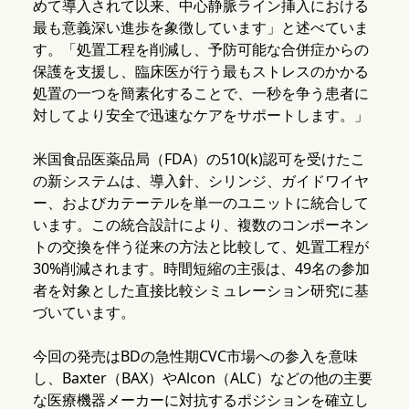
めて導入されて以来、中心静脈ライン挿入における
最も意義深い進歩を象徴しています」と述べていま
す。「処置工程を削減し、予防可能な合併症からの
保護を支援し、臨床医が行う最もストレスのかかる
処置の一つを簡素化することで、一秒を争う患者に
対してより安全で迅速なケアをサポートします。」
米国食品医薬品局（FDA）の510(k)認可を受けたこ
の新システムは、導入針、シリンジ、ガイドワイヤ
ー、およびカテーテルを単一のユニットに統合して
います。この統合設計により、複数のコンポーネン
トの交換を伴う従来の方法と比較して、処置工程が
30%削減されます。時間短縮の主張は、49名の参加
者を対象とした直接比較シミュレーション研究に基
づいています。
今回の発売はBDの急性期CVC市場への参入を意味
し、Baxter（BAX）やAlcon（ALC）などの他の主要
な医療機器メーカーに対抗するポジションを確立し