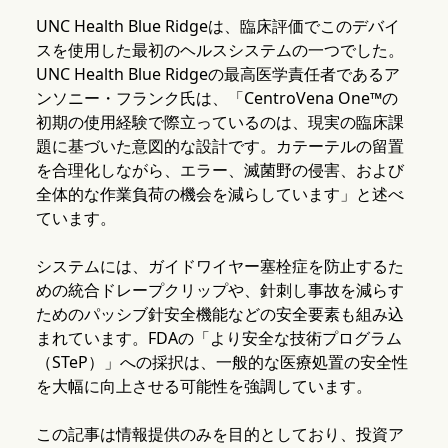
UNC Health Blue Ridgeは、臨床評価でこのデバイ
スを使用した最初のヘルスシステムの一つでした。
UNC Health Blue Ridgeの最高医学責任者であるア
ンソニー・フランク氏は、「CentroVena One™の
初期の使用経験で際立っているのは、現実の臨床課
題に基づいた意図的な設計です。カテーテルの留置
を合理化しながら、エラー、滅菌野の侵害、および
全体的な作業負荷の機会を減らしています」と述べ
ています。
システムには、ガイドワイヤー塞栓症を防止するた
めの統合ドレープクリップや、針刺し事故を減らす
ためのパッシブ針安全機能などの安全要素も組み込
まれています。FDAの「より安全な技術プログラム
（STeP）」への採択は、一般的な医療処置の安全性
を大幅に向上させる可能性を強調しています。
この記事は情報提供のみを目的としており、投資ア