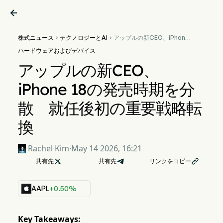

株式ニュース
テクノロジーとAI
アップルの新CEO、iPhone


18の発売時期を分散 就任後
ハードウェアおよびデバイス
初の重要戦略転換
アップルの新CEO、
iPhone 18の発売時期を分
散 就任後初の重要戦略転
換
Rachel Kim
·
May 14 2026, 16:21
共有先

共有先
リンクをコピー

AAPL
+0.50%
Key Takeaways: