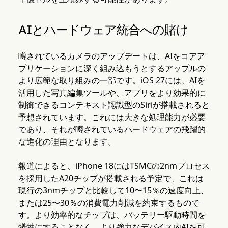
AIとハードウェア統合への賭け
噂されているカメラのアップデートは、AIをコアア
プリケーションに深く組み込もうとするアップルの
より広範な取り組みの一部です。iOS 27には、AIを
活用した写真編集ツールや、アプリをより効果的に
制御できるコンテキスト認識型のSiriが搭載されると
予想されています。これには大きな処理能力が必要
であり、それが噂されているハードウェアの飛躍的
な進化の理由となります。
報道によると、iPhone 18にはTSMCの2nmプロセス
を採用したA20チップが搭載される予定で、これは
現行の3nmチップと比較して10〜15％の速度向上、
または25〜30％の消費電力削減を約束するもので
す。より効率的なチップは、バッテリー駆動時間を
犠牲にすることなく、より強力なデバイス内AIを可