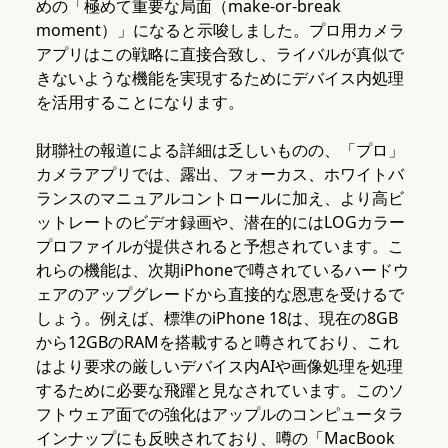
めの「極めて重要な局面（make-or-break
moment）」になると示唆しました。プロ用カメラ
アプリはこの戦略に直接合致し、ライバルが真似で
きないような機能を実現するためにデバイス内処理
を活用することになります。
財聯社の報道による詳細は乏しいものの、「プロ」
カメラアプリでは、露出、フォーカス、ホワイトバ
ランスのマニュアルコントロールに加え、より高ビ
ットレートのビデオ録画や、潜在的にはLOGカラー
プロファイルが提供されると予想されています。こ
れらの機能は、次期iPhoneで噂されているハードウ
ェアのアップグレードから直接的な恩恵を受けるで
しょう。例えば、標準のiPhone 18は、現在の8GB
から12GBのRAMを搭載すると噂されており、これ
はより要求の厳しいデバイス内AIや画像処理を処理
するために必要な飛躍と見なされています。このソ
フトウェア面での強化はアップルのコンピュータラ
インナップにも反映されており、噂の「MacBook