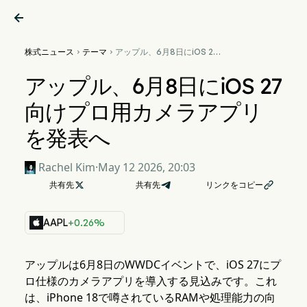

株式ニュース
テーマ
アップル、6月8日にiOS 27


向けプロ用カメラアプリを発
表へ
アップル、6月8日にiOS 27
向けプロ用カメラアプリ
を発表へ
Rachel Kim
·
May 12 2026, 20:03
共有先

共有先
リンクをコピー

AAPL
+0.26%
アップルは6月8日のWWDCイベントで、iOS 27にプ
ロ仕様のカメラアプリを導入する見込みです。これ
は、iPhone 18で噂されているRAMや処理能力の向