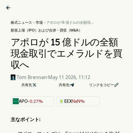

株式ニュース
市場
アポロが 15 億ドルの全額現


金取引でエメラルドを買収へ
新規上場（IPO）および合併・買収（M&A）
アポロが 15 億ドルの全額
現金取引でエメラルドを買
収へ
Tom Brennan
·
May 11 2026, 11:12
共有先

共有先
リンクをコピー

APO
-0.27%
EEX
NaN%
主なポイント: