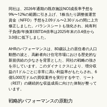
同社は、2026年通期の既存施設NOI成長率予想を
9%〜12%の範囲に引き上げ、1株当たり調整後運営
資金（NFFO）予想を2.09ドル〜2.30ドルの間に上方
修正しました。バランスシートも強化され、純有利
子負債/年換算EBITDA倍率は2025年末の3.4倍から
3.0倍に低下しました。
AHRのパフォーマンスは、80歳以上の居住者の人口
動態の波と、高齢者向け住宅市場における歴史的な
新規供給の少なさを背景とした、同社の戦略の強さ
を示しています。このダイナミクスにより、増分収
益の1ドルごとに非常に高い利益率がもたらされ、6
億5,000万ドルの買収案件を実行する中で、リート
（REIT）の継続的な収益成長に向けた体制が整って
います。
戦略的パフォーマンスの原動力