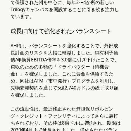
て保護された州を中心に、毎年3〜4か所の新しい
Trilogyキャンパスを開設することに引き続き注力し
ています。
成長に向けて強化されたバランスシート
AHRは、バランスシートを強化することで、外部成
長計画のリスクを大幅に軽減しました。純有利子負
債/年換算EBITDA倍率を3.0倍に引き下げたことで、
買収のための多額の「ドライパウダー（待機資
金）」を確保しました。これに資金を供給するた
め、同社はATM（市中発行）プログラムを利用し、
先物売却契約を通じて5億2,740万ドルの総手取り額
を確保しました。
この流動性は、最近修正された無担保リボルビン
グ・クレジット・ファシリティによってさらに裏打
ちされており、その枠は8億ドルに増額され、期限は
2030年4月まで延長されました。強化されたバラン