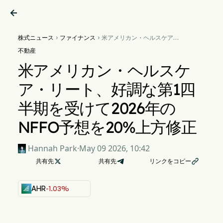

株式ニュース
ファイナンス
米アメリカン・ヘルスケア・


リート、好調な第1四半期を受
不動産
けて2026年のNFFO予想を
20%上方修正
米アメリカン・ヘルスケ
ア・リート、好調な第1四
半期を受けて2026年の
NFFO予想を20%上方修正
Hannah Park
·
May 09 2026, 10:42
共有先

共有先
リンクをコピー

AHR
-1.03%