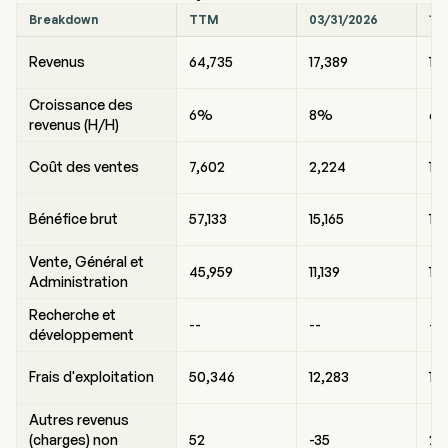
Breakdown
TTM
03/31/2026
12
Revenus
64,735
17,389
13,
Croissance des
6%
8%
6
revenus (H/H)
Coût des ventes
7,602
2,224
1,
Bénéfice brut
57,133
15,165
12,
Vente, Général et
45,959
11,139
11,
Administration
Recherche et
--
--
--
développement
Frais d'exploitation
50,346
12,283
12
Autres revenus
(charges) non
52
-35
27