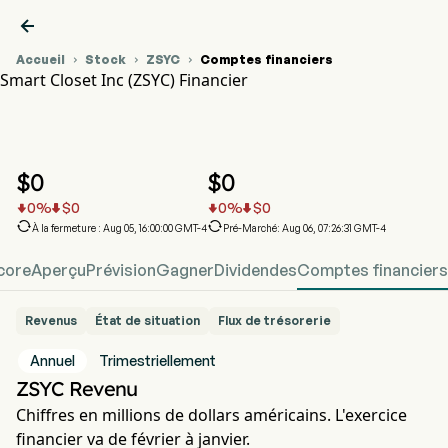

Accueil
Stock
ZSYC
Comptes financiers



Smart Closet Inc (ZSYC) Financier
Graphique du cours de l'action ZSYC
ZSYC Financier
Smart Closet Inc
$
0
$
0
0
%
$
0
0
%
$
0






À la fermeture : Aug 05, 16:00:00 GMT-4
Pré-Marché: Aug 06, 07:26:31 GMT-4
core
Aperçu
Prévision
Gagner
Dividendes
Comptes financiers
Revenus
État de situation
Flux de trésorerie
Annuel
Trimestriellement
ZSYC Revenu
Chiffres en millions de dollars américains. L'exercice
financier va de février à janvier.