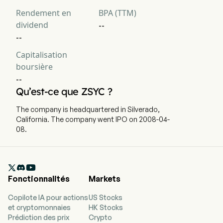
opérationnel
Rendement en
BPA (TTM)
dividend
EBIT
6,787
--
2,882
-4
--
Marge EBIT
10.48%
16.57%
-3
Capitalisation
boursière
Taux d'imposition
0.79%
4.16%
11
--
effectif
Qu’est-ce que ZSYC ?
The company is headquartered in Silverado,
California. The company went IPO on 2008-04-
08.

Fonctionnalités
Markets
Copilote IA pour actions
US Stocks
et cryptomonnaies
HK Stocks
Prédiction des prix
Crypto