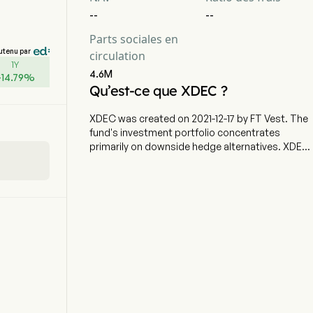
--
--
Parts sociales en
utenu par
circulation
1Y
4.6M
+
14.79
%
Qu’est-ce que XDEC ?
XDEC was created on 2021-12-17 by FT Vest. The
fund's investment portfolio concentrates
primarily on downside hedge alternatives. XDEC
seeks to outperform the SPY ETF at about 2x
positive price returns while aiming for specific
buffered losses and capped gains over a one-
year period. The actively managed fund holds
options and collateral.