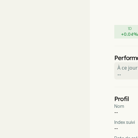
1D
+
0.04
Perform
À ce jour
--
Profil
Nom
--
Index suivi
--