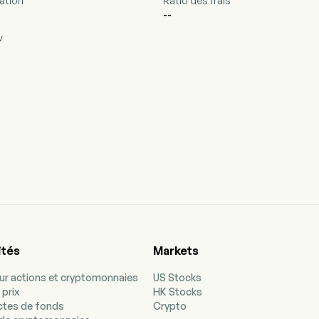
ation
Ratio des frais
--
v
ités
Markets
our actions et cryptomonnaies
US Stocks
 prix
HK Stocks
ectes de fonds
Crypto