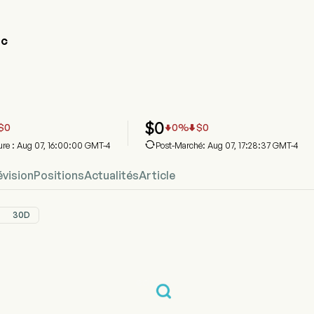
EC
hique du cours de l'action XDEC
C Prix
st U.S. Equity Enhance & Moderate Buffer ETF - December
$
0
$
0
0
%
$
0



ture : Aug 07, 16:00:00 GMT-4
Post-Marché: Aug 07, 17:28:37 GMT-4
évision
Positions
Actualités
Article
30D