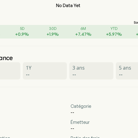
No Data Yet
So
5D
30D
6M
YTD
%
+
0.9
%
+
1.9
%
+
7.47
%
+
5.97
%
ance
1Y
3 ans
5 ans
--
--
--
Catégorie
--
Émetteur
--