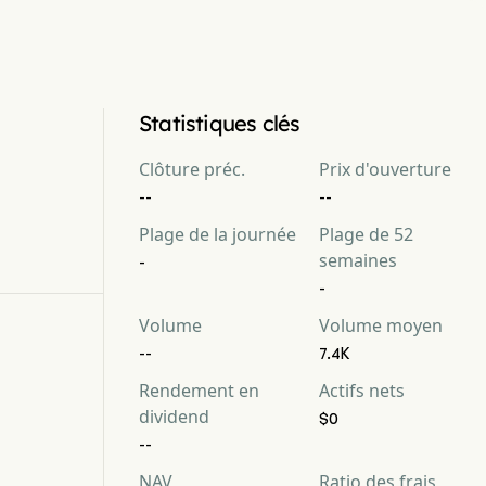
Statistiques clés
Clôture préc.
Prix d'ouverture
--
--
Plage de la journée
Plage de 52
semaines
-
-
Volume
Volume moyen
--
7.4K
Rendement en
Actifs nets
dividend
$0
--
NAV
Ratio des frais