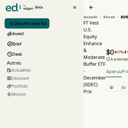


Beta
Accueil
Stock
XD


FT Vest

Discutez avec Ed
U.S.
Grap

Invest
Equity
XDE
Enhance

Brief
FT Ve
&
$
0
0
%



Desk
Moderate

À la ferme
Autres
Buffer ETF
Actualités
-

Aperçu
Pr
December
Découvrir

(XDEC)
Portfolio

1D
5D
Prix
Mission