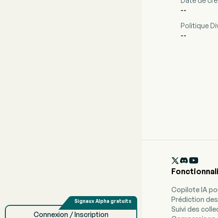
Date de cré
--
Politique Di
--

Fonctionnal
Copilote IA p
Prédiction des
Suivi des coll
Connexion / Inscription