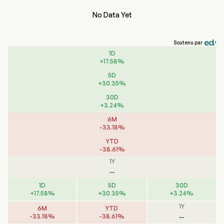
No Data Yet
Soutenu par
1D
+
17.58
%
5D
+
30.35
%
30D
+
3.24
%
6M
-
33.18
%
YTD
-
38.61
%
1Y
--
1D
5D
30D
+
17.58
%
+
30.35
%
+
3.24
%
1Y
6M
YTD
--
-
33.18
%
-
38.61
%