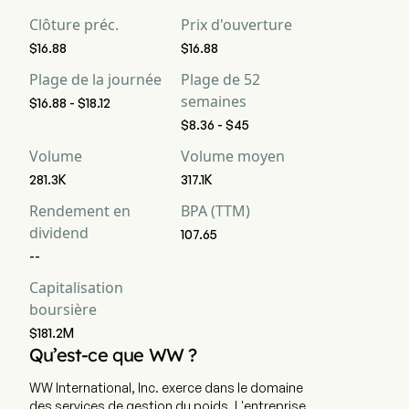
achat fort, 0 achat, 5 maintien, 3 vente et 0 vente forte
Clôture préc.
Prix d'ouverture
$16.88
$16.88
Plage de la journée
Plage de 52
semaines
$16.88 - $18.12
$8.36 - $45
Volume
Volume moyen
281.3K
317.1K
Rendement en
BPA (TTM)
dividend
107.65
--
Capitalisation
boursière
$181.2M
Qu’est-ce que WW ?
WW International, Inc. exerce dans le domaine
des services de gestion du poids. L'entreprise