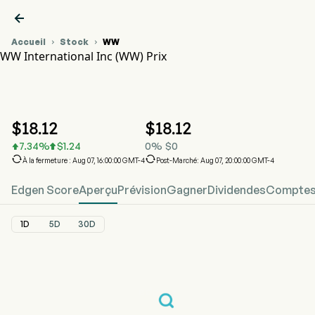

Accueil
Stock
WW


WW International Inc (WW) Prix
Graphique du cours de l'action WW
WW Prix
WW International Inc
$
18.12
$
18.12
7.34
%
$
1.24
0
%
$
0




À la fermeture : Aug 07, 16:00:00 GMT-4
Post-Marché: Aug 07, 20:00:00 GMT-4
Edgen Score
Aperçu
Prévision
Gagner
Dividendes
Comptes 
1D
5D
30D