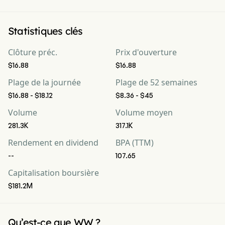
Statistiques clés
Clôture préc.
Prix d'ouverture
$16.88
$16.88
Plage de la journée
Plage de 52 semaines
$16.88 - $18.12
$8.36 - $45
Volume
Volume moyen
281.3K
317.1K
Rendement en dividend
BPA (TTM)
--
107.65
Capitalisation boursière
$181.2M
Qu’est-ce que WW ?