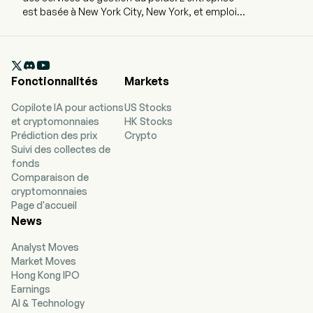
est basée à New York City, New York, et emploie
actuellement 3 700 salariés à temps plein. Elle a
effectué son introduction en bourse le 15
novembre 2001. L'entreprise propose un modèle

de soins accessible et holistique, comprenant
Fonctionnalités
Markets
notamment son programme Points,
recommandé par les médecins, des
Copilote IA pour actions
US Stocks
interventions cliniques incluant des
et cryptomonnaies
HK Stocks
médicaments pour la perte de poids, ainsi qu'un
Prédiction des prix
Crypto
soutien communautaire. Ses programmes de
Suivi des collectes de
perte de poids et de gestion pondérale se
fonds
fondent sur la science de la nutrition et des
Comparaison de
changements comportementaux. Ils
cryptomonnaies
comprennent un éventail d'outils et d'approches
Page d'accueil
scientifiquement éprouvés en matière de
News
nutrition, d'activité physique, de comportement
et de mode de vie, qui peuvent être adaptés aux
Analyst Moves
objectifs individuels de perte de poids, et, si
Market Moves
nécessaire, répondre aux divers besoins des
Hong Kong IPO
personnes utilisant des médicaments GLP-1. Les
Earnings
offres de l'entreprise incluent des programmes
AI & Technology
de changement comportemental, la clinique