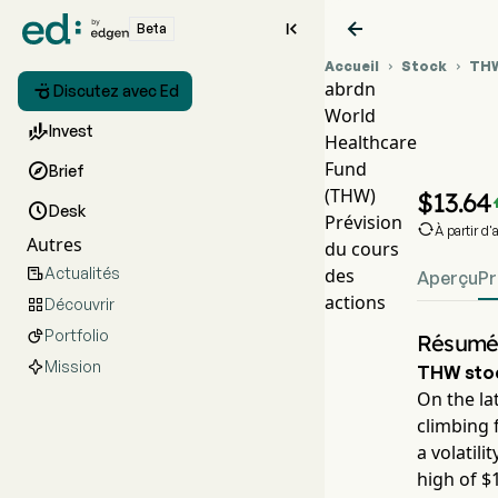


Beta
Accueil
Stock
TH


abrdn

Discutez avec Ed
World
Gra

Invest
Healthcare
THW
Fund

Brief
abrd
(THW)
$
13.64

Desk
Prévision

À partir d
Autres
du cours
Actualités
des

Aperçu
Pr
actions
Découvrir

Portfolio

Résumé 
Mission
THW
sto
On the la
climbing 
a volatili
high of $