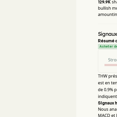
sha
129.9K
bullish m
amountin
Signaux
Résumé d
Acheter de
Stro
THW prés
est en te
de 0.9% p
indiquen
Signaux 
Nous anal
MACD et l