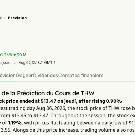
W
Prévision

phique du cours de l'action THW
 Prévision du cours des actions
n World Healthcare Fund
1.26
%
$
0.16


'aujourd'hui :Aug 07, 12:18:11 GMT-4
évision
Gagner
Dividendes
Comptes financiers
de la Prédiction du Cours de THW
ck price ended at
$13.47
on
jeudi
, after rising
0.90%
test trading day
Aug 06, 2026
, the stock price of
THW
rose 
from $
13.45
to $
13.47
. Throughout the session, the stock e
ty of
, with prices fluctuating between a daily low of $
1
1.19%
13.55
. Alongside this price increase, trading volume also ro