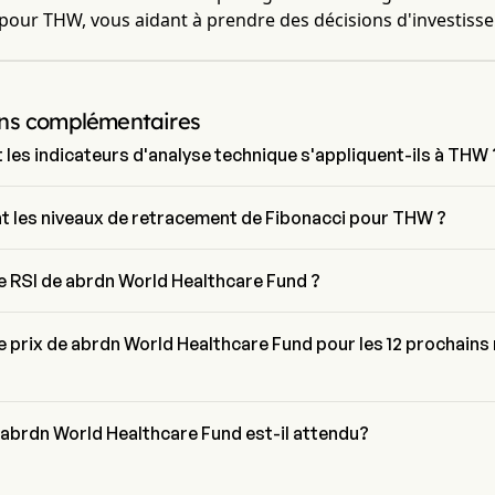
 pour THW, vous aidant à prendre des décisions d'investis
ns complémentaires
es indicateurs d'analyse technique s'appliquent-ils à THW 
lyse technique, abrdn World Healthcare Fund a un signal agrégé de 
 World Healthcare Fund a 2 signaux d'achat, 2 signaux neutres et 3 
t les niveaux de retracement de Fibonacci pour THW ?
 vente.
de retracement de Fibonacci de abrdn World Healthcare Fund est 
6% et 100%。
le RSI de abrdn World Healthcare Fund ?
brdn World Healthcare Fund est actuellement de 63.78, indiquant une
neutre
le prix de abrdn World Healthcare Fund pour les 12 prochains
 abrdn World Healthcare Fund THW pour les 12 prochains mois est 
0.
abrdn World Healthcare Fund est-il attendu?
nalystes de Wall Street, abrdn World Healthcare Fund devrait 
ne prévision haute de $0.