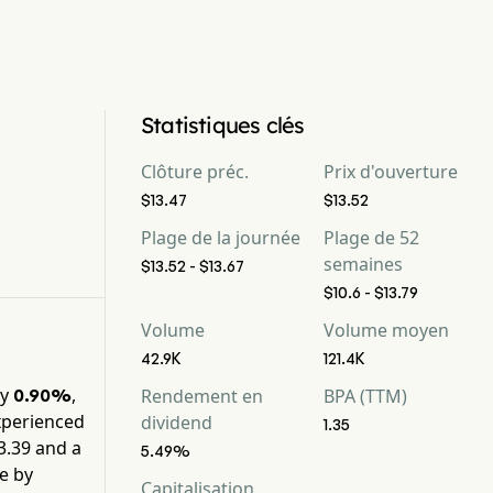
Statistiques clés
Clôture préc.
Prix d'ouverture
$13.47
$13.52
Plage de la journée
Plage de 52
semaines
$13.52 - $13.67
$10.6 - $13.79
Volume
Volume moyen
42.9K
121.4K
by
,
0.90%
Rendement en
BPA (TTM)
xperienced
dividend
1.35
3.39
and a
5.49%
se by
Capitalisation