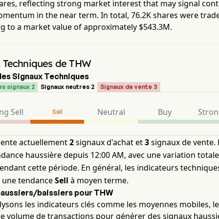
res, reflecting strong market interest that may signal con
omentum in the near term. In total,
76.2K
shares were trad
g to a market value of approximately
$543.3M
.
 Techniques de THW
es Signaux Techniques
s signaux 2
Signaux neutres 2
Signaux de vente 3
ng Sell
Neutral
Buy
Stron
Sell
ente actuellement
2
signaux d'achat et
3
signaux de vente. 
ndance haussière depuis 12:00 AM, avec une variation totale
endant cette période. En général, les indicateurs technique
t une tendance
Sell
à moyen terme.
haussiers/baissiers pour THW
ysons les indicateurs clés comme les moyennes mobiles, le 
e volume de transactions pour générer des signaux haussi