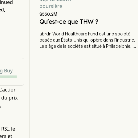
tinued
boursière
ed,
$550.2M
Qu’est-ce que THW ?
abrdn World Healthcare Fund est une société
basée aux États-Unis qui opère dans l'industrie.
Le siège de la société est situé à Philadelphie, en
Pennsylvanie. La société a fait son introduction
en bourse le 26 juin 2015. abrdn World Healthcare
Fund (le Fonds), anciennement Tekla World
g Buy
Healthcare Fund, est une société
d'investissement non diversifiée à gestion
fermée. L'objectif d'investissement du Fonds
L'action
est de rechercher un revenu actuel et une plus-
value à long terme. Le Fonds investit
 du prix
principalement dans des titres émis par des
s
entreprises américaines et non américaines,
publiques ou privées. Le Fonds se concentre sur
l'investissement d'au moins 40 % de ses actifs
gérés dans des entreprises constituées ou
RSI, le
situées hors des États-Unis ou des entreprises
ers et