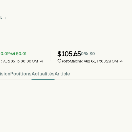
LL

ique du cours de l'action TBLL
 Short Term Treasury ETF
$
105.65
0.01
%
$
0.01
0
%
$
0



e : Aug 06, 16:00:00 GMT-4
Post-Marché: Aug 06, 17:00:28 GMT-4
ision
Positions
Actualités
Article