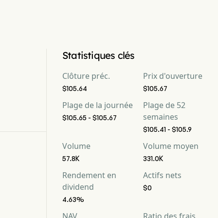
Statistiques clés
Clôture préc.
Prix d'ouverture
$105.64
$105.67
Plage de la journée
Plage de 52
semaines
$105.65 - $105.67
$105.41 - $105.9
Volume
Volume moyen
57.8K
331.0K
Rendement en
Actifs nets
dividend
$0
4.63%
NAV
Ratio des frais