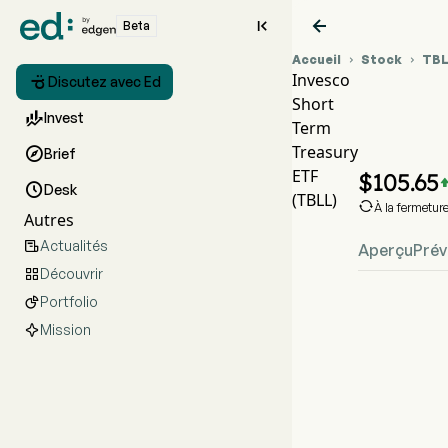


Beta
Accueil
Stock
TB


Invesco

Discutez avec Ed
Short
Graph

Invest
Term
TBLL
Treasury

Brief
Invesco
ETF
$
105.65

Desk
(TBLL)

À la fermetur
Autres
Actualités

Aperçu
Prév
Découvrir

Portfolio

Mission