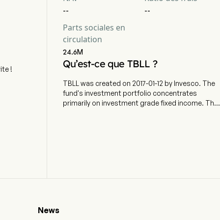
--
--
Parts sociales en
circulation
24.6M
Qu’est-ce que TBLL ?
te !
TBLL was created on 2017-01-12 by Invesco. The
fund's investment portfolio concentrates
primarily on investment grade fixed income. The
ETF currently has 2589.21m in AUM and 81
holdings. TBLL tracks a market-weighted index
of debt issued by the US Treasury. Remaining
maturity must be between 1-12 months.
News