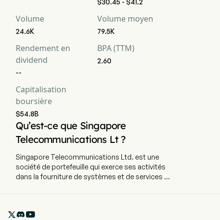
$30.45 - $41.2
opérationnel
Volume
Volume moyen
EBIT
1,625
803
82
24.6K
79.5K
Rendement en
BPA (TTM)
Marge EBIT
11.39%
10.92%
11
dividend
2.60
Taux d'imposition
--
8.91%
8.72%
9.
effectif
Capitalisation
boursière
$54.8B
Qu’est-ce que Singapore
Telecommunications Lt ?
Singapore Telecommunications Ltd. est une
société de portefeuille qui exerce ses activités
dans la fourniture de systèmes et de services de
télécommunications. Les principales activités
de l'entreprise consistent à exploiter et fournir
des systèmes et services de

télécommunications ainsi qu'à détenir des