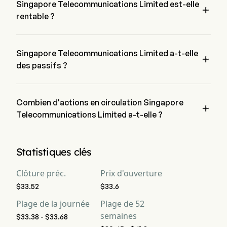
Singapore Telecommunications Limited est-elle

Flux de trésorerie
2,317
952
1,
rentable ?
libre
non, selon les derniers états financiers, Singapore 
Flux de trésorerie
--
--
--
Telecommunications Limited a un bénéfice net perte de $0
libre par action
Singapore Telecommunications Limited a-t-elle

des passifs ?
Marge brute
56%
54.36%
57
non, Singapore Telecommunications Limited a un passif de 0
Marge
11.39%
10.92%
11
opérationnelle
Combien d'actions en circulation Singapore

Telecommunications Limited a-t-elle ?
Marge bénéficiaire
39.31%
29.95%
49
Singapore Telecommunications Limited a un total d'actions 
en circulation de 0
Marge du flux de
16.24%
12.95%
19
Statistiques clés
trésorerie libre
Clôture préc.
Prix d'ouverture
EBITDA
3,968
1,994
1,9
$33.52
$33.6
Marge EBITDA
27.82%
27.12%
28
Plage de la journée
Plage de 52
semaines
$33.38 - $33.68
D&A pour le résultat
2,343
1,191
1,1