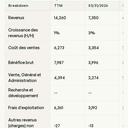
Breakdown
TTM
03/31/2026
09
Revenus
14,260
7,350
6,
Croissance des
1%
3%
-1
revenus (H/H)
Coût des ventes
6,273
3,354
2,9
Bénéfice brut
7,987
3,996
3,9
Vente, Général et
4,394
2,274
2,
Administration
Recherche et
--
--
--
développement
Frais d'exploitation
6,361
3,192
3,1
Autres revenus
(charges) non
-27
-13
-13