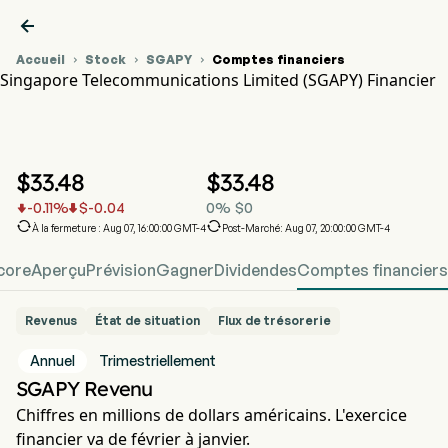

Accueil
Stock
SGAPY
Comptes financiers



Singapore Telecommunications Limited (SGAPY) Financier
Graphique du cours de l'action SGAPY
SGAPY Financier
Singapore Telecommunications Limited
$
33.48
$
33.48
-0.11
%
$
-0.04
0
%
$
0




À la fermeture : Aug 07, 16:00:00 GMT-4
Post-Marché: Aug 07, 20:00:00 GMT-4
core
Aperçu
Prévision
Gagner
Dividendes
Comptes financiers
Revenus
État de situation
Flux de trésorerie
Annuel
Trimestriellement
SGAPY Revenu
Chiffres en millions de dollars américains. L'exercice
financier va de février à janvier.