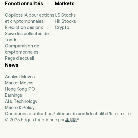
Fonctionnalités
Markets
participations. Ses segments comprennent
Optus, Singapore Consumer, Group Enterprise
Copilote IA pour actions
US Stocks
et NCS. Le segment Optus propose des
et cryptomonnaies
HK Stocks
services mobiles, des ventes d'équipements,
Prédiction des prix
Crypto
des services vocaux et de données fixes, des
Suivi des collectes de
services par satellite, des services gérés, des
fonds
technologies de l'information et de la
Comparaison de
communication (TIC), du cloud computing et de
cryptomonnaies
la cybersécurité en Australie. Le segment
Page d'accueil
Singapore Consumer propose des services
News
mobiles, un accès Internet haut débit fixe, des
services vocaux, des chaînes de télévision
Analyst Moves
payantes, des contenus et services numériques
Market Moves
ainsi que des ventes d'équipements à
Hong Kong IPO
Singapour. Le segment Group Enterprise fournit
Earnings
des technologies de l'information et de la
AI & Technology
communication (TIC), des services mobiles, des
Macro & Policy
ventes d'équipements, des services vocaux et
Conditions d’utilisation
Politique de confidentialité
Plan du site
de données fixes, des services par satellite, des
© 2026 Edgen fonctionné par
services gérés, du cloud computing et de la
sécurité informatique. Le segment NCS offre
des services de technologies de l'information et