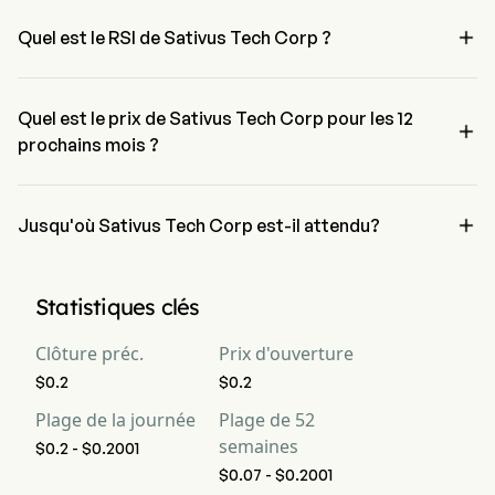
entre 78.6% et 100%。

Quel est le RSI de Sativus Tech Corp ?
Le RSI de Sativus Tech Corp est actuellement de 65.18, indiquant 
une condition neutre
Quel est le prix de Sativus Tech Corp pour les 12

prochains mois ?
Le prix de Sativus Tech Corp SATT pour les 12 prochains mois est 
estimé à $0.

Jusqu'où Sativus Tech Corp est-il attendu?
Selon les analystes de Wall Street, Sativus Tech Corp devrait 
atteindre une prévision haute de $0.
Statistiques clés
Clôture préc.
Prix d'ouverture
$0.2
$0.2
Plage de la journée
Plage de 52
semaines
$0.2 - $0.2001
$0.07 - $0.2001