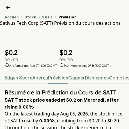

Accueil
Stock
SATT
Prévision



Sativus Tech Corp (SATT) Prévision du cours des actions
Graphique du cours de l'action SATT
SATT Prévision du cours des actions
Sativus Tech Corp
$
0.2
$
0.2
0
%
$
0
0
%
$
0


À la fermeture : Aug 07, 16:00:00 GMT-4
Post-Marché: Aug 07, 16:15:07 GMT-4
Edgen Score
Aperçu
Prévision
Gagner
Dividendes
Comptes 
Résumé de la Prédiction du Cours de SATT
SATT
stock price ended at
$0.2
on
Mercredi
, after
rising
0.00%
On the latest trading day
Aug 05, 2026
, the stock price
of
SATT
rose by
, climbing from $
0.20
to $
0.20
.
0.00%
Throughout the session, the stock experienced a