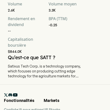
Volume
Volume moyen
2.6K
3.3K
Rendement en
BPA (TTM)
dividend
-0.25
--
Capitalisation
boursière
$844.0K
Qu’est-ce que SATT ?
Sativus Tech Corp. is a technology company,
which focuses on producing cutting edge
technology for the agriculture markets for
home, commercial and medical use. The
company is headquartered in Bethesda,
Maryland. The company went IPO on 2018-01-17.

The Company, through Saffron Tech, is focusing
Fonctionnalités
Markets
on its in-house research and development of
agriculture technology products, among others,
Copilote IA pour actions
US Stocks