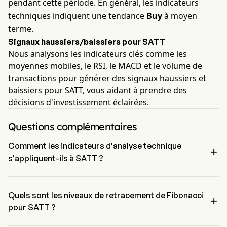
pendant cette période. En général, les indicateurs
techniques indiquent une tendance
Buy
à moyen
terme.
Signaux haussiers/baissiers pour SATT
Nous analysons les indicateurs clés comme les
moyennes mobiles, le RSI, le MACD et le volume de
transactions pour générer des signaux haussiers et
baissiers pour SATT, vous aidant à prendre des
décisions d'investissement éclairées.
Questions complémentaires
Comment les indicateurs d'analyse technique

s'appliquent-ils à SATT ?
Selon l'analyse technique, Sativus Tech Corp a un signal agrégé de 
Buy. Sativus Tech Corp a 4 signaux d'achat, 1 signaux neutres et 2 
signaux de vente.
Quels sont les niveaux de retracement de Fibonacci

pour SATT ?
Le niveau de retracement de Fibonacci de Sativus Tech Corp est 