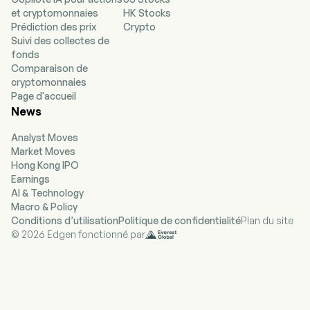
in the field of exotic plants. Saffron Tech has
et cryptomonnaies
HK Stocks
developed a comprehensive agronomic and
Prédiction des prix
Crypto
agrotechnical protocol for the cultivation of
Suivi des collectes de
saffron. Moreover, the Company’s proprietary
fonds
Controlled Environment Agriculture (CEA)
Comparaison de
technology is designed to execute, monitor, and
cryptomonnaies
optimize this cultivation protocol effectively.
Page d'accueil
Furthermore, it has established a meticulous
News
extraction protocol to ensure the production of
saffron extract. The company is also in the
Analyst Moves
advancing stages of developing and testing a
Market Moves
fully automated and remotely managed system
Hong Kong IPO
for growing saffron anywhere and anytime.
Earnings
Saffron is used in many industries, such as the
AI & Technology
food industry, particularly by chefs and Michelin-
Macro & Policy
starred restaurants, the natural cosmetics
Conditions d’utilisation
Politique de confidentialité
Plan du site
industry and the food supplements industry,
© 2026 Edgen fonctionné par
and as a dye in the textile industry.