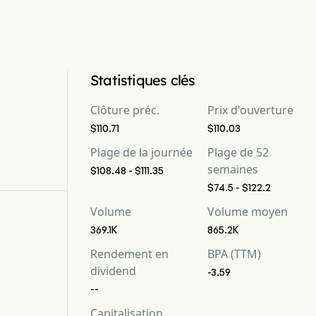
Statistiques clés
Clôture préc.
Prix d'ouverture
$110.71
$110.03
Plage de la journée
Plage de 52
semaines
$108.48 - $111.35
$74.5 - $122.2
Volume
Volume moyen
369.1K
865.2K
Rendement en
BPA (TTM)
dividend
-3.59
--
Capitalisation