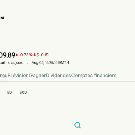
TM
Graphique du cours de l'action RYTM
RYTM Prix
Rhythm Pharmaceuticals Inc
09.89
-0.73
%
$
-0.81


partir d'aujourd'hui :Aug 06, 15:25:15 GMT-4
rçu
Prévision
Gagner
Dividendes
Comptes financiers
5D
30D