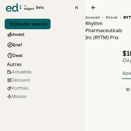


Beta
Accueil
Stock
RY


Rhythm

Discutez avec Ed
Pharmaceuticals

Invest
Inc (RYTM) Prix

Brief
$
1

Desk

À 
Autres
Actualités

Ape
Découvrir

Portfolio

1D
Mission