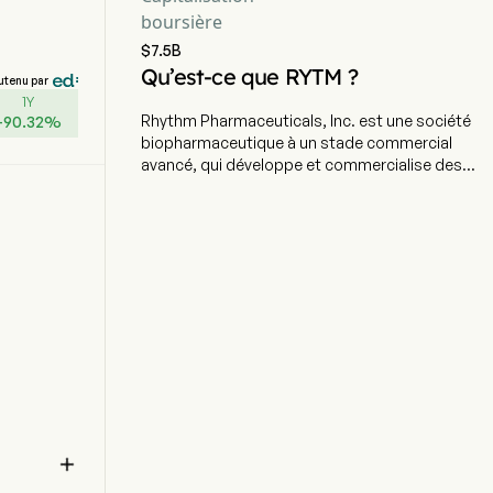
boursière
$7.5B
Qu’est-ce que RYTM ?
utenu par
1Y
Rhythm Pharmaceuticals, Inc. est une société
+
90.32
%
biopharmaceutique à un stade commercial
avancé, qui développe et commercialise des
traitements destinés aux patients souffrant de
maladies rares. L'entreprise a son siège à
Boston, dans le Massachusetts, et emploie
actuellement 283 personnes à plein temps. Elle
a fait son introduction en Bourse le 5 octobre
2017. L'entreprise concentre ses efforts sur le
développement d'agonistes du récepteur de la
mélanocortine-4 (MC4R), notamment son
principal produit, IMCIVREE, un médicament de
précision conçu pour traiter l'hyperphagie et
l'obésité sévère causées par des maladies rares
liées à la voie du MC4R. IMCIVREE est approuvé
par la Food and Drug Administration (FDA) pour

la gestion du poids chez les adultes et les