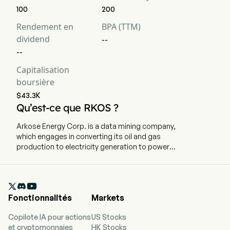
100
200
Rendement en
BPA (TTM)
dividend
--
--
Capitalisation
boursière
$43.3K
Qu’est-ce que RKOS ?
Arkose Energy Corp. is a data mining company,
which engages in converting its oil and gas
production to electricity generation to power
self-managed digital asset mining and data
centers. The company is headquartered in Katy,
Texas. The company went IPO on 2005-12-08.

The firm focuses on the acquisition and
Fonctionnalités
Markets
development of undervalued producing
properties in the United States, located in
Copilote IA pour actions
US Stocks
Brown, Coleman, Gonzales, Harris, Hutchinson,
et cryptomonnaies
HK Stocks
Jim Wells, Madison, Matagorda, Palo Pinto,