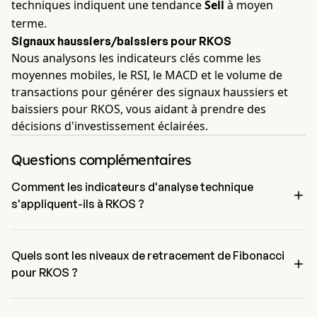
techniques indiquent une tendance
Sell
à moyen
terme.
Signaux haussiers/baissiers pour RKOS
Nous analysons les indicateurs clés comme les
moyennes mobiles, le RSI, le MACD et le volume de
transactions pour générer des signaux haussiers et
baissiers pour RKOS, vous aidant à prendre des
décisions d'investissement éclairées.
Questions complémentaires
Comment les indicateurs d'analyse technique

s'appliquent-ils à RKOS ?
Selon l'analyse technique, Arkose Energy Corp a un signal agrégé 
de Sell. Arkose Energy Corp a 0 signaux d'achat, 6 signaux neutres 
et 1 signaux de vente.
Quels sont les niveaux de retracement de Fibonacci

pour RKOS ?
Le niveau de retracement de Fibonacci de Arkose Energy Corp est 
entre 78.6% et 100%。