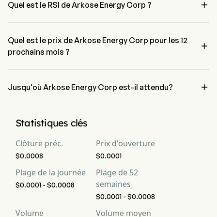

Quel est le RSI de Arkose Energy Corp ?
Le RSI de Arkose Energy Corp est actuellement de 100.00, 
indiquant une condition suracheté
Quel est le prix de Arkose Energy Corp pour les 12

prochains mois ?
Le prix de Arkose Energy Corp RKOS pour les 12 prochains mois est 
estimé à $0.

Jusqu'où Arkose Energy Corp est-il attendu?
Selon les analystes de Wall Street, Arkose Energy Corp devrait 
atteindre une prévision haute de $0.
Statistiques clés
Clôture préc.
Prix d'ouverture
$0.0008
$0.0001
Plage de la journée
Plage de 52
semaines
$0.0001 - $0.0008
$0.0001 - $0.0008
Volume
Volume moyen