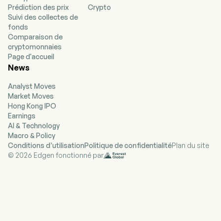
Prédiction des prix
Crypto
Parker, Runnels, Sabine, Wilson and Wise
Suivi des collectes de
Counties, Texas. The firm also participates in
fonds
cryptocurrency mining operations in North
Comparaison de
America to mine for bitcoin by deploying special
cryptomonnaies
cryptocurrency mining computers (miners) to
Page d'accueil
solve complex cryptographic algorithms to
News
support the bitcoin blockchain in exchange for
cryptocurrency rewards. The firm mines digital
Analyst Moves
assets through the generation of electricity
Market Moves
from its natural gas production.
Hong Kong IPO
Earnings
AI & Technology
Macro & Policy
Conditions d’utilisation
Politique de confidentialité
Plan du site
© 2026 Edgen fonctionné par