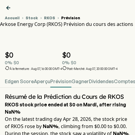

Accueil
Stock
RKOS
Prévision



Arkose Energy Corp (RKOS) Prévision du cours des actions
Graphique du cours de l'action RKOS
RKOS Prévision du cours des actions
Arkose Energy Corp
$
0
$
0
0
%
$
0
0
%
$
0


À la fermeture : Aug 07, 16:00:00 GMT-4
Post-Marché: Aug 07, 20:00:00 GMT-4
Edgen Score
Aperçu
Prévision
Gagner
Dividendes
Comptes 
Résumé de la Prédiction du Cours de RKOS
RKOS
stock price ended at
$0
on
Mardi
, after rising
NaN%
On the latest trading day
Apr 28, 2026
, the stock price
of
RKOS
rose by
, climbing from $
0.00
to $
0.00
.
NaN%
During the session, the stock saw a volatility of
,
NaN%