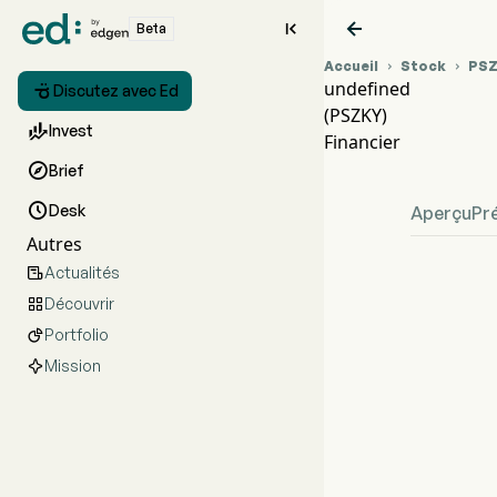


Beta
Accueil
Stock
PS


undefined

Discutez avec Ed
(PSZKY)
Grap

Invest
Financier
unde

Brief

Desk
Aperçu
Pr
Autres
Actualités

Découvrir

Portfolio

Mission