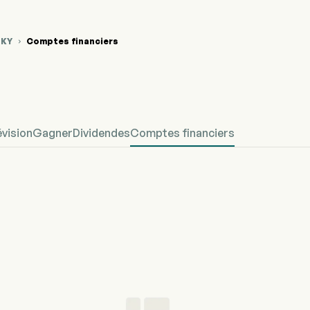
ZKY
Comptes financiers

hique du cours de l'action PSZKY
fined Financier
évision
Gagner
Dividendes
Comptes financiers