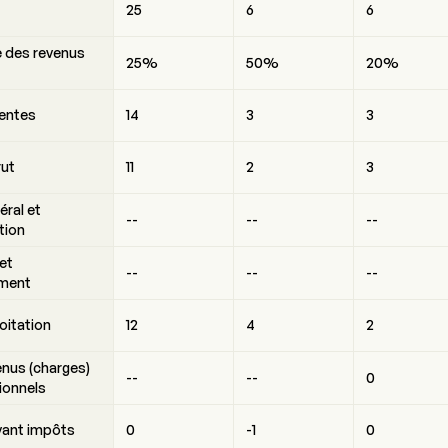
25
6
6
 des revenus
25%
50%
20%
entes
14
3
3
rut
11
2
3
éral et
--
--
--
tion
et
--
--
--
ment
loitation
12
4
2
enus (charges)
--
--
0
ionnels
vant impôts
0
-1
0