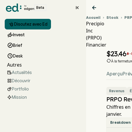


Beta
Accueil
Stock
PR


Precipio

Discutez avec Ed
Inc
Graph

Invest
(PRPO)
PRPO 
Financier

Brief
Precipi
$
23.46
-


Desk

À la fermetu
Autres
Actualités

Aperçu
Prév
Découvrir

Portfolio

Revenus
É
Mission
PRPO Re
Chiffres en 
janvier.
Breakdown