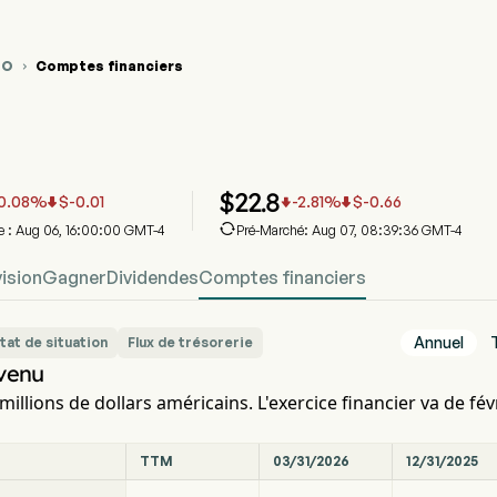
PO
Comptes financiers

ique du cours de l'action PRPO
Financier
o Inc
$
22.8
0.08
%
$
-0.01
-2.81
%
$
-0.66




re : Aug 06, 16:00:00 GMT-4
Pré-Marché: Aug 07, 08:39:36 GMT-4
ision
Gagner
Dividendes
Comptes financiers
Annuel
tat de situation
Flux de trésorerie
venu
millions de dollars américains. L'exercice financier va de fév
TTM
03/31/2026
12/31/2025