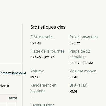
Statistiques clés
Clôture préc.
Prix d'ouverture
$23.48
$23.72
Plage de la journée
Plage de 52
semaines
$22.65 - $23.72
$13.02 - $33.63
Volume
Volume moyen
Trimestriellement
39.6K
41.7K
Rendement en
BPA (TTM)
rier à
dividend
-0.51
--
09/30/2025
06/30/2025
03/31/2025
Capitalisation