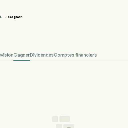
F
Gagner

hique du cours de l'action PERF
efined Gagner
évision
Gagner
Dividendes
Comptes financiers