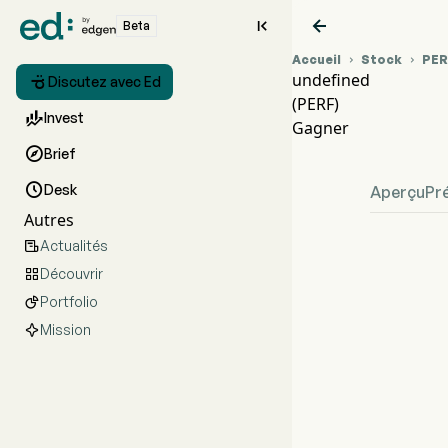


Beta
Accueil
Stock
PER


undefined

Discutez avec Ed
(PERF)
Grap

Invest
Gagner
und

Brief

Desk
Aperçu
Pr
Autres
Actualités

Découvrir

Portfolio

Mission