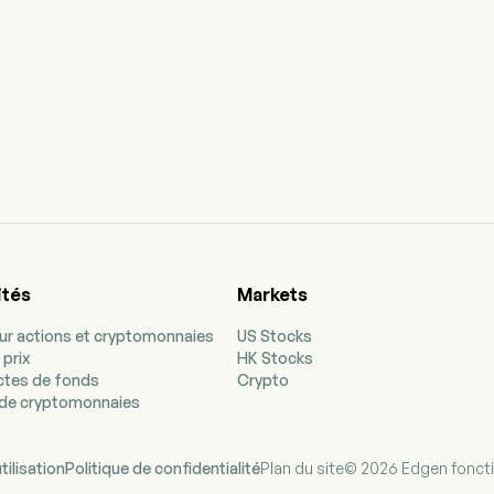
ités
Markets
our actions et cryptomonnaies
US Stocks
 prix
HK Stocks
ectes de fonds
Crypto
de cryptomonnaies
tilisation
Politique de confidentialité
Plan du site
© 2026 Edgen fonct