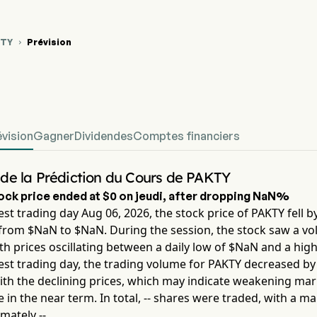
KTY
Prévision

hique du cours de l'action PAKTY
fined Prévision du cours des actions
évision
Gagner
Dividendes
Comptes financiers
de la Prédiction du Cours de PAKTY
ock price ended at
$0
on
jeudi
, after dropping
NaN%
est trading day
Aug 06, 2026
, the stock price of
PAKTY
fell b
from $
NaN
to $
NaN
. During the session, the stock saw a vola
ith prices oscillating between a daily low of $
NaN
and a high
est trading day, the trading volume for
PAKTY
decreased b
ith the declining prices, which may indicate weakening mar
 in the near term. In total,
--
shares were traded, with a ma
imately
--
.