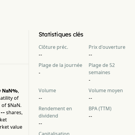
Statistiques clés
Clôture préc.
Prix d'ouverture
--
--
Plage de la journée
Plage de 52
semaines
-
-
Volume
Volume moyen
y
,
NaN%
tility of
--
--
 of $
NaN
.
Rendement en
BPA (TTM)
y
shares,
--
dividend
--
ket
--
rket value
Capitalisation