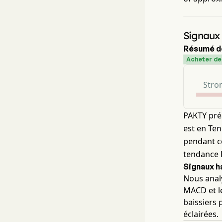
Signaux
Résumé d
Acheter de
Stron
PAKTY pré
est en Ten
pendant ce
tendance
Signaux h
Nous analy
MACD et l
baissiers 
éclairées.