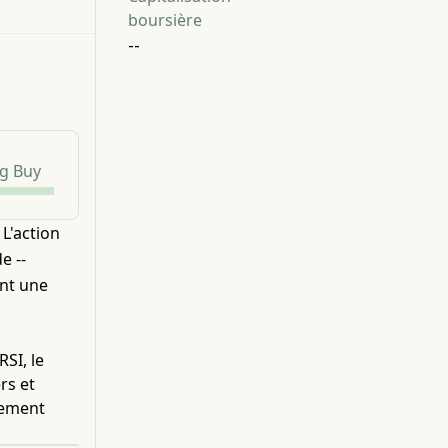
boursière
--
g Buy
L'action
e --
ent une
SI, le
rs et
sement