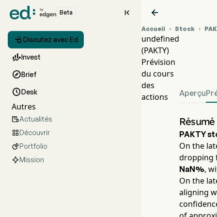


Beta
Accueil
Stock
PA


undefined

Discutez avec Ed
(PAKTY)
Grap

Invest
Prévision
unde
du cours

Brief
des

Desk
Aperçu
Pr
actions
Autres
Actualités

Résumé 
Découvrir

PAKTY
st
On the lat
Portfolio

dropping 
Mission
, w
NaN%
On the lat
aligning w
confidence
of approx