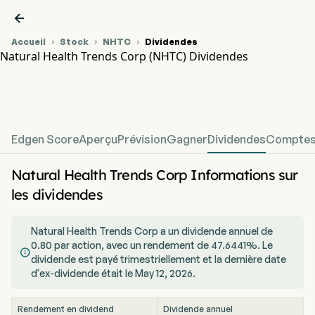

Accueil
Stock
NHTC
Dividendes



Natural Health Trends Corp (NHTC) Dividendes
Graphique du cours de l'action NHTC
NHTC Dividendes
Natural Health Trends Corp
Edgen Score
Aperçu
Prévision
Gagner
Dividendes
Comptes 
Natural Health Trends Corp Informations sur
les dividendes
Natural Health Trends Corp a un dividende annuel de
0.80 par action, avec un rendement de 47.6441%. Le

dividende est payé trimestriellement et la dernière date
d'ex-dividende était le May 12, 2026.
Rendement en dividend
Dividende annuel