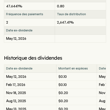
47.6441%
0.80
Fréquence des paiements
Taux de distribution
2
2,647.41%
Date ex-dividende
May 12, 2026
Historique des dividendes
Date ex-dividende
Montant en espèces
Date de
May 12, 2026
$0.10
May 12
Feb 17, 2026
$0.10
Feb 17
Nov 18, 2025
$0.20
Nov 18
Aug 12, 2025
$0.20
Aug 12
May 13, 2025
$0.20
May 13