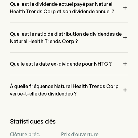
Quel est le dividende actuel payé par Natural

Health Trends Corp et son dividende annuel ?
Le dividende actuel payé par Natural Health Trends Corp est 
de $0.10. Le dividende annuel pour Natural Health Trends 
Corp est de $0.80
Quel est le ratio de distribution de dividendes de

Natural Health Trends Corp ?
Le ratio de distribution de dividendes pour Natural Health 
Trends Corp est de 2,647.41%

Quelle est la date ex-dividende pour NHTC ?
La date ex-dividende pour Natural Health Trends Corp est 
May 12, 2026.
À quelle fréquence Natural Health Trends Corp

verse-t-elle des dividendes ?
Trimestriel. La dernière fois que Natural Health Trends Corp a 
versé un dividende était le May 22, 2026
Statistiques clés
Clôture préc.
Prix d'ouverture