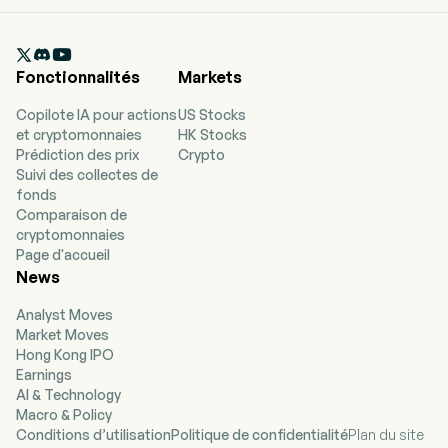
répartis en six catégories distinctes : bien-être,
produits à base de plantes, produits de beauté,

produits pour la vie quotidienne, produits pour la
Fonctionnalités
Markets
maison et produits d'entretien personnel. Les
produits de bien-être comprennent des
Copilote IA pour actions
US Stocks
compléments alimentaires et nutritionnels, des
et cryptomonnaies
HK Stocks
vitamines et des minéraux. Les produits à base
Prédiction des prix
Crypto
de plantes comprennent des compléments à
Suivi des collectes de
base de plantes. Les produits de beauté
fonds
comprennent des soins du visage ainsi que des
Comparaison de
soins des mains et du corps. Les produits pour
cryptomonnaies
la vie quotidienne comprennent des
Page d'accueil
compléments alimentaires et des gels topiques.
News
Les produits pour la maison comprennent des
appareils électroménagers tels que des
Analyst Moves
purificateurs d'air et autres. Les produits
Market Moves
d'entretien personnel comprennent des
Hong Kong IPO
produits d'hygiène bucco-dentaire, des produits
Earnings
de soins capillaires et des produits d'hygiène
AI & Technology
corporelle.
Macro & Policy
Conditions d’utilisation
Politique de confidentialité
Plan du site