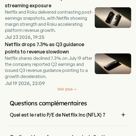
streaming exposure
Netflix and Roku delivered contrasting post-
earnings snapshots, with Netflix showing
margin strength and Roku accelerating
platform revenue growth.
Jul 23 2026, 19:25
Netflix drops 7.3% as Q3 guidance
points to revenue slowdown
Netflix shares declined 7.3% on July 19 after
the company reported Q2 earnings and
issued Q3 revenue guidance pointing to a
growth deceleration.
Jul 19 2026, 22:09
Voir plus

Questions complémentaires

Quel est le ratio P/E de Netflix Inc (NFLX) ?
Le ratio P/E de Netflix Inc est de 27.8059