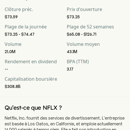
Clôture préc.
Prix d'ouverture
$73.59
$73.25
Plage de la journée
Plage de 52 semaines
$73.25 - $74.47
$65.08 - $126.71
Volume
Volume moyen
21.0M
43.1M
Rendement en dividend
BPA (TTM)
--
3.17
Capitalisation boursière
$308.8B
Qu’est-ce que NFLX ?
Netflix, Inc. fournit des services de divertissement. L'entreprise
est basée à Los Gatos, en Californie, et emploie actuellement
14 000 salariés à temps plein. Elle a fait son introduction en