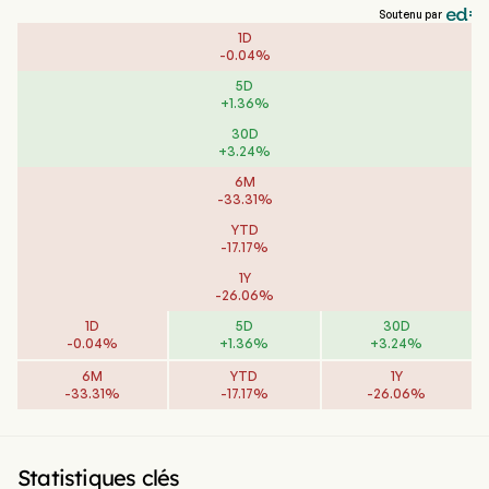
Soutenu par
1D
-
0.04
%
5D
+
1.36
%
30D
+
3.24
%
6M
-
33.31
%
YTD
-
17.17
%
1Y
-
26.06
%
1D
5D
30D
-
0.04
%
+
1.36
%
+
3.24
%
6M
YTD
1Y
-
33.31
%
-
17.17
%
-
26.06
%
Statistiques clés