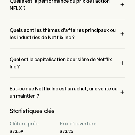
Quelle est la performance du prix de l'action

NFLX ?
Le prix actuel de NFLX est de $0, il a diminué de 0% lors de 
la dernière journée de trading.
Quels sont les thèmes d'affaires principaux ou

les industries de Netflix Inc ?
Netflix Inc appartient à l'industrie Media et le secteur est 
Communication Services
Quel est la capitalisation boursière de Netflix

Inc ?
La capitalisation boursière actuelle de Netflix Inc est de 
$308.8B
Est-ce que Netflix Inc est un achat, une vente ou

un maintien ?
Selon les analystes de Wall Street, 49 analystes ont établi des 
Statistiques clés
notations d'analystes pour Netflix Inc, y compris 17 achat fort, 
23 achat, 16 maintien, 0 vente et 17 vente forte
Clôture préc.
Prix d'ouverture
$73.59
$73.25