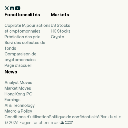
société acquiert, licence et produit du contenu,

notamment des programmes originaux. Elle
Fonctionnalités
Markets
propose des abonnements payants dans plus
de 190 pays, offrant des séries télévisées (TV),
Copilote IA pour actions
US Stocks
des films et des jeux appartenant à divers
et cryptomonnaies
HK Stocks
genres et langues. Les membres peuvent
Prédiction des prix
Crypto
regarder autant qu'ils veulent, mettre en pause
Suivi des collectes de
et reprendre la lecture à tout moment, n'importe
fonds
où, et peuvent modifier leurs formules à tout
Comparaison de
moment. L'entreprise permet à ses membres de
cryptomonnaies
recevoir du contenu en streaming via un grand
Page d'accueil
nombre de dispositifs connectés à Internet,
News
notamment des téléviseurs, des lecteurs vidéo
numériques, des décodeurs TV et des appareils
Analyst Moves
mobiles. Elle s'attache à développer son service
Market Moves
de streaming, par exemple en introduisant des
Hong Kong IPO
jeux et de la publicité sur son service, ainsi qu'en
Earnings
proposant des programmes en direct.
AI & Technology
L'entreprise développe également sa
Macro & Policy
technologie et utilise des services de cloud
Conditions d’utilisation
Politique de confidentialité
Plan du site
computing et d'autres technologies provenant
© 2026 Edgen fonctionné par
de tiers. Elle développe en outre ses propres