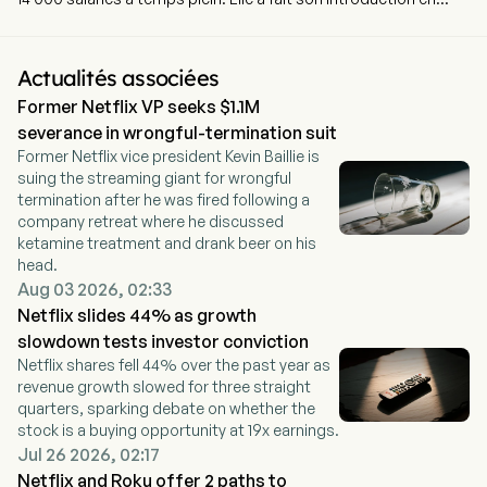
bourse le 23 mai 2002. La société acquiert, licence et produit
du contenu, notamment des programmes originaux. Elle
propose des abonnements payants dans plus de 190 pays,
Actualités associées
offrant des séries télévisées (TV), des films et des jeux
Former Netflix VP seeks $1.1M
appartenant à divers genres et langues. Les membres peuvent
regarder autant qu'ils veulent, mettre en pause et reprendre la
severance in wrongful-termination suit
lecture à tout moment, n'importe où, et peuvent modifier leurs
Former Netflix vice president Kevin Baillie is
formules à tout moment. L'entreprise permet à ses membres
suing the streaming giant for wrongful
de recevoir du contenu en streaming via un grand nombre de
termination after he was fired following a
dispositifs connectés à Internet, notamment des téléviseurs,
company retreat where he discussed
des lecteurs vidéo numériques, des décodeurs TV et des
ketamine treatment and drank beer on his
appareils mobiles. Elle s'attache à développer son service de
head.
streaming, par exemple en introduisant des jeux et de la
Aug 03 2026, 02:33
publicité sur son service, ainsi qu'en proposant des
Netflix slides 44% as growth
programmes en direct. L'entreprise développe également sa
slowdown tests investor conviction
technologie et utilise des services de cloud computing et
Netflix shares fell 44% over the past year as
d'autres technologies provenant de tiers. Elle développe en
revenue growth slowed for three straight
outre ses propres opérations de studio afin de produire du
quarters, sparking debate on whether the
contenu original.
stock is a buying opportunity at 19x earnings.
Jul 26 2026, 02:17
Netflix and Roku offer 2 paths to