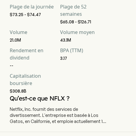
Plage de la journée
Plage de 52
semaines
$73.25 - $74.47
$65.08 - $126.71
Volume
Volume moyen
21.0M
43.1M
Rendement en
BPA (TTM)
dividend
3.17
--
Capitalisation
boursière
$308.8B
Qu’est-ce que NFLX ?
Netflix, Inc. fournit des services de
divertissement. L'entreprise est basée à Los
Gatos, en Californie, et emploie actuellement 14
000 salariés à temps plein. Elle a fait son
introduction en bourse le 23 mai 2002. La