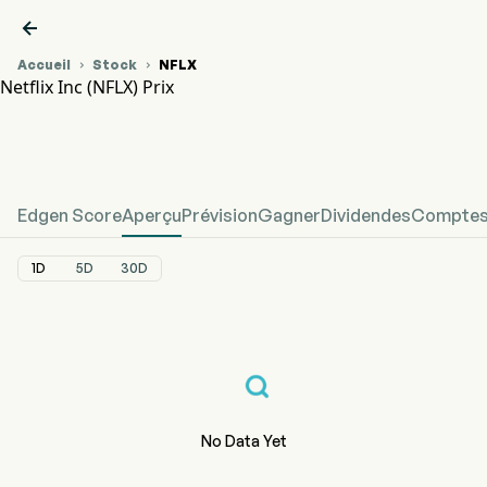

Accueil
Stock
NFLX


Netflix Inc (NFLX) Prix
Graphique du cours de l'action NFLX
NFLX Prix
Netflix Inc
Edgen Score
Aperçu
Prévision
Gagner
Dividendes
Comptes 
1D
5D
30D
No Data Yet