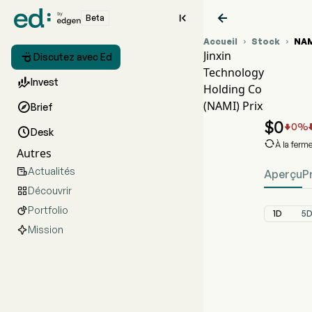


Beta
Accueil
Stock
NA


Jinxin

Discutez avec Ed
Technology
Gra

Invest
Holding Co
NAM
(NAMI) Prix

Brief
Jin
$
0
0
%


Desk

À la ferm
Autres
Actualités

Aperçu
P
Découvrir

Portfolio

1D
5
Mission