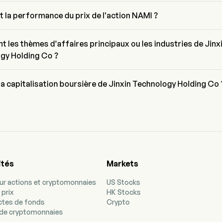
/E de Jinxin Technology Holding Co est de 10.2397
t la performance du prix de l'action NAMI ?
tuel de NAMI est de $2.99, il a augmenté de 0.67% lors de la dernière 
 trading.
t les thèmes d'affaires principaux ou les industries de Jinx
gy Holding Co ?
hnology Holding Co appartient à l'industrie Diversified Consumer 
t le secteur est Consumer Discretionary
la capitalisation boursière de Jinxin Technology Holding Co 
isation boursière actuelle de Jinxin Technology Holding Co est de 
ités
Markets
our actions et cryptomonnaies
US Stocks
 prix
HK Stocks
ectes de fonds
Crypto
de cryptomonnaies