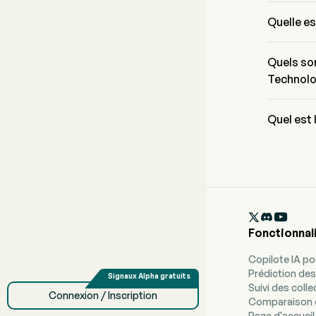
Le ratio P
Quelle es
Le prix ac
journée de
Quels son
Technolo
Jinxin Tec
Services e
Quel est 
La capital
$236.4M

Fonctionnal
Copilote IA p
Prédiction des
Suivi des coll
Connexion / Inscription
Comparaison 
Page d'accueil