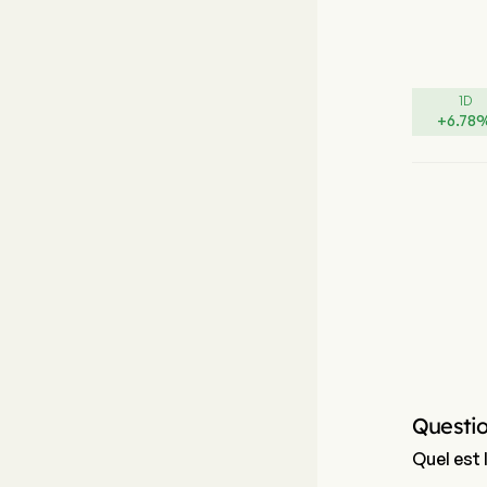
1D
+
6.78
Questi
Quel est 