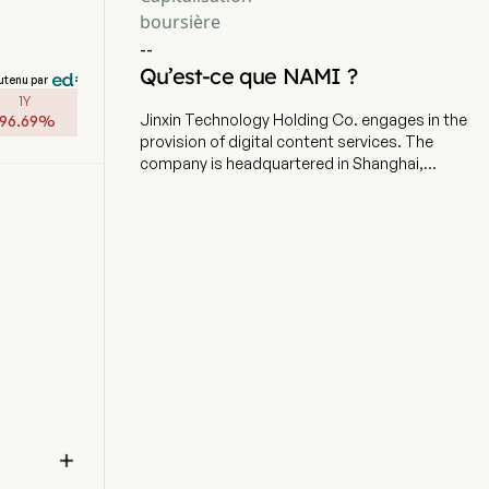
boursière
--
Qu’est-ce que NAMI ?
utenu par
1Y
Jinxin Technology Holding Co. engages in the
96.69
%
provision of digital content services. The
company is headquartered in Shanghai,
Shanghai and currently employs 107 full-time
employees. The company went IPO on 2024-12-
06. The firm is committed to offering users
digital content services through both own
platform and the content distribution channels.
The firm distributes digital contents primarily
through flagship learning application (app)
Namibox, telecom and broadcast operators and
third-party devices with contents embedded.
The firm's core products include magic
textbooks, digital self-learning materials, such
as magic self-learning materials and practice
workbooks, as well as encyclopedia and

literature and other digital leisure reading