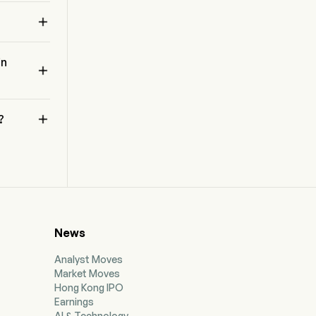
materials. Magic textbooks include finger-point
reading, Artificial Intelligence (AI)-powered

speech evaluation, animated English dialogues
and user-centric designs.
in


?
News
Analyst Moves
Market Moves
Hong Kong IPO
Earnings
AI & Technology