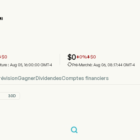
MI
phique du cours de l'action NAMI
I Prix
xin Technology Holding Co
$
0
$
0
0
%
$
0




eture : Aug 05, 16:00:00 GMT-4
Pré-Marché: Aug 06, 08:17:44 GMT-4
révision
Gagner
Dividendes
Comptes financiers
D
30D