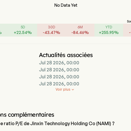
No Data Yet
So
5D
30D
6M
YTD
%
+
22.54
%
-
43.47
%
-
84.46
%
+
255.95
%
-
Actualités associées
Jul 28 2026, 00:00
Jul 28 2026, 00:00
Jul 28 2026, 00:00
Jul 28 2026, 00:00
Voir plus

ons complémentaires
le ratio P/E de Jinxin Technology Holding Co (NAMI) ?