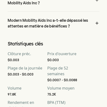

Mobility Aids Inc ?
Les bénéfices attendus de Modern Mobility Aids Inc s'élèvent 
à $, selon les analystes de Wall Street.
Modern Mobility Aids Inc a-t-elle dépassé les

attentes en matière de bénéfices ?
Les bénéfices récents de Modern Mobility Aids Inc s'élèvent 
à $,  les attentes.
Statistiques clés
Clôture préc.
Prix d'ouverture
$0.003
$0.003
Plage de la journée
Plage de 52
semaines
$0.003 - $0.003
$0.0007 - $0.0088
Volume
Volume moyen
97.8K
75.2K
Rendement en
BPA (TTM)