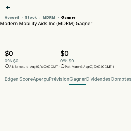

Accueil
Stock
MDRM
Gagner



Modern Mobility Aids Inc (MDRM) Gagner
Graphique du cours de l'action MDRM
MDRM Gagner
Modern Mobility Aids Inc
$
0
$
0
0
%
$
0
0
%
$
0


À la fermeture : Aug 07, 16:00:00 GMT-4
Post-Marché: Aug 07, 20:00:00 GMT-4
Edgen Score
Aperçu
Prévision
Gagner
Dividendes
Comptes 