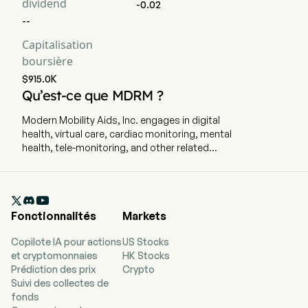
dividend
-0.02
--
Capitalisation
boursière
$915.0K
Qu’est-ce que MDRM ?
Modern Mobility Aids, Inc. engages in digital
health, virtual care, cardiac monitoring, mental
health, tele-monitoring, and other related
services. The company is headquartered in
Toronto, Ontario. The company went IPO on
2010-12-17. The firm is engaged in concentrating

on the digital health, telehealth, virtual care,
Fonctionnalités
Markets
cardiac monitoring, mental health, tele-
monitoring, and other opportunities in the
Copilote IA pour actions
US Stocks
healthcare environment with a special focus on
et cryptomonnaies
HK Stocks
the Canadian, Latin America and United States
Prédiction des prix
Crypto
markets. The firm is engaged in creating a
Suivi des collectes de
unified platform for delivering Virtual Health Care
fonds
services and home medical monitoring. The