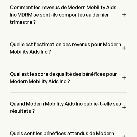
Inc est de $,  les attentes de $.
Comment les revenus de Modern Mobility Aids

Inc MDRM se sont-ils comportés au dernier
trimestre ?
Les revenus de Modern Mobility Aids Inc pour le dernier 
trimestre s'élèvent à $
Quelle est l'estimation des revenus pour Modern

Mobility Aids Inc ?
Selon  analystes de Wall Street, l'estimation des revenus de 
Modern Mobility Aids Inc varie de $ à $
Quel est le score de qualité des bénéfices pour

Modern Mobility Aids Inc ?
Modern Mobility Aids Inc a un score de qualité des bénéfices 
de B+/49.41053. Le score est basé sur quatre dimensions : 
rentabilité, croissance, génération de trésorerie et allocation 
Quand Modern Mobility Aids Inc publie-t-elle ses

de capital, et effet de levier.
résultats ?
Le prochain rapport de résultats de Modern Mobility Aids Inc 
est attendu pour
Quels sont les bénéfices attendus de Modern