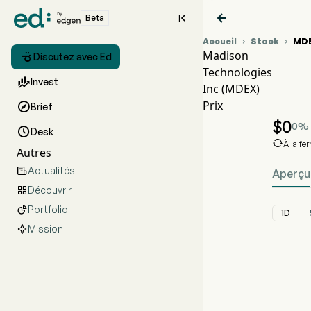


Beta
Accueil
Stock
MD


Madison

Discutez avec Ed
Technologies
G

Invest
Inc (MDEX)
M
Prix

Brief
M
$
0
0
%

Desk

À la fe
Autres
Actualités

Aperçu
Découvrir

Portfolio

1D
Mission