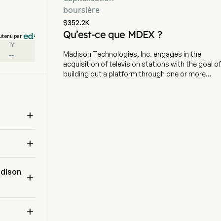
boursière
$352.2K
Qu’est-ce que MDEX ?
utenu par
1Y
--
Madison Technologies, Inc. engages in the
acquisition of television stations with the goal of
building out a platform through one or more
acquisitions per designated market areas. The
company is headquartered in North Vancouver,
British Columbia and currently employs 1 full-

time employees. The company went IPO on
2004-08-27. The firm is seeking to create,
develop and launch BlockchainTV (BCTV), a 24/7

television broadcast and streaming
communications network designed to bring
e 
crypto information and entertainment to the
adison
masses in the United States and around the

world.
