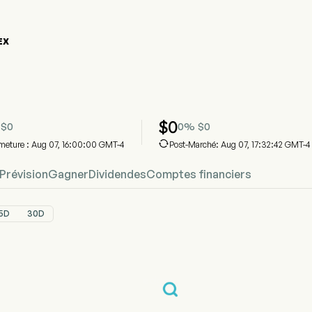
EX
raphique du cours de l'action MDEX
DEX Prix
adison Technologies Inc
$
0
$
0
0
%
$
0

rmeture : Aug 07, 16:00:00 GMT-4
Post-Marché: Aug 07, 17:32:42 GMT-4
Prévision
Gagner
Dividendes
Comptes financiers
5D
30D