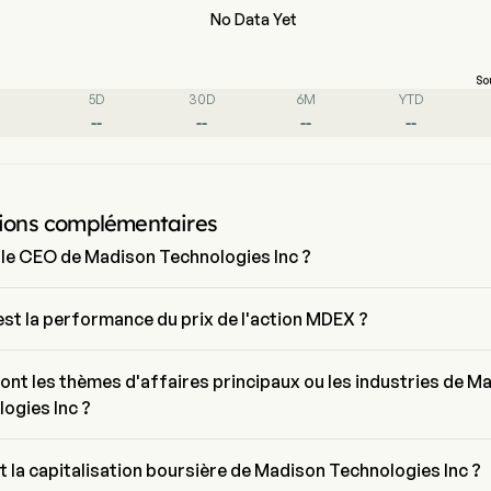
No Data Yet
So
5D
30D
6M
YTD
--
--
--
--
ions complémentaires
 le CEO de Madison Technologies Inc ?
as Amon est le President de Madison Technologies Inc, il a rejoint 
rise depuis 2023.
est la performance du prix de l'action MDEX ?
actuel de MDEX est de $0, il a diminué de 0% lors de la dernière journé
ng.
ont les thèmes d'affaires principaux ou les industries de M
ogies Inc ?
Technologies Inc appartient à l'industrie N/A et le secteur est N/A
t la capitalisation boursière de Madison Technologies Inc ?