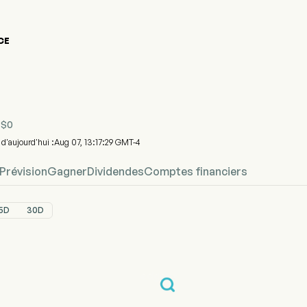
CE
raphique du cours de l'action MDCE
DCE Prix
edical Care Technologies Inc
$
0
r d'aujourd'hui :Aug 07, 13:17:29 GMT-4
Prévision
Gagner
Dividendes
Comptes financiers
5D
30D