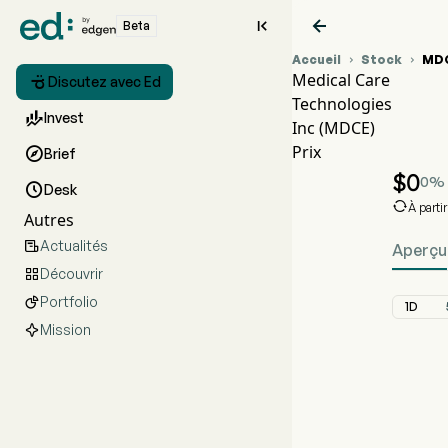


Beta
Accueil
Stock
MD


Medical Care

Discutez avec Ed
Technologies
G

Invest
Inc (MDCE)
M
Prix

Brief
M
$
0
0
%

Desk

À parti
Autres
Actualités

Aperçu
Découvrir

Portfolio

1D
Mission