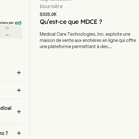
boursière
$325.0K
Qu’est-ce que MDCE ?
utenu par
1Y
--
Medical Care Technologies, Inc. exploite une
maison de vente aux enchères en ligne qui offre
une plateforme permettant à des
collectionneurs de souvenirs et à des athlètes
professionnels de déposer et de vendre des
objets de collection de grande valeur dans un

format d'enchères sécurisé en ligne. L'entreprise
fournit des solutions de technologie de
l'information en matière de e-santé ainsi que des

services de soins de santé familiaux à Hong
Kong et dans toute la Chine. Les services
e 
proposés par la société comprennent des
dical
solutions de e-santé, des cliniques intégrées de

soins de santé, et le développement et la
distribution de produits de bien-être médical.
Les solutions de e-santé incluent un système de

nc ?
dossiers de santé électroniques (DSE) basé sur