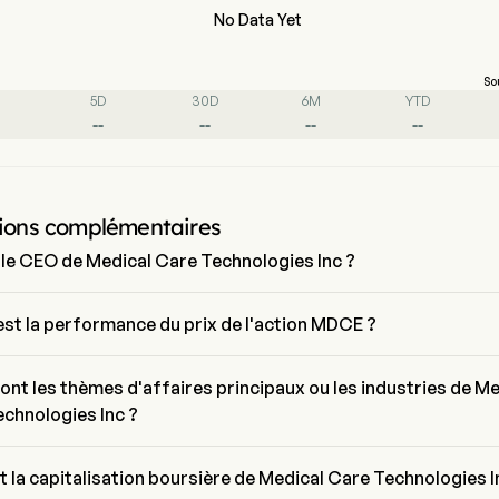
No Data Yet
So
5D
30D
6M
YTD
--
--
--
--
ions complémentaires
 le CEO de Medical Care Technologies Inc ?
u est le President de Medical Care Technologies Inc, il a rejoint 
rise depuis 2014.
est la performance du prix de l'action MDCE ?
actuel de MDCE est de $0, il a diminué de 0% lors de la dernière journé
ng.
ont les thèmes d'affaires principaux ou les industries de Me
chnologies Inc ?
Care Technologies Inc appartient à l'industrie Health Care et le 
est Health Care
t la capitalisation boursière de Medical Care Technologies I