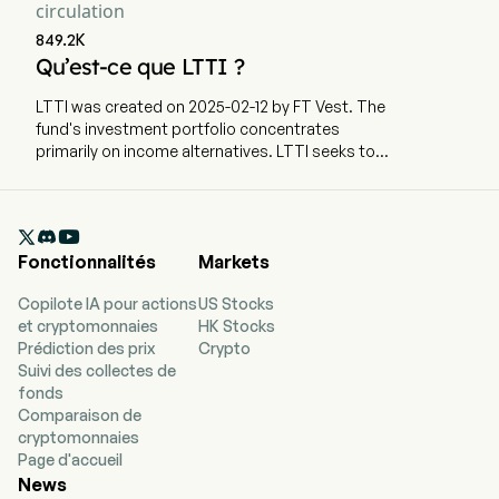
circulation
849.2K
Qu’est-ce que LTTI ?
LTTI was created on 2025-02-12 by FT Vest. The
fund's investment portfolio concentrates
primarily on income alternatives. LTTI seeks to
provide synthetic long exposure to the iShares
20+ Year Treasury Bond ETF (ticker: TLT). The
fund also sells weekly FLEX call options and

targets an annual income level of 5% higher than
Fonctionnalités
Markets
the underlying ETFs annual income yield.
Copilote IA pour actions
US Stocks
et cryptomonnaies
HK Stocks
Prédiction des prix
Crypto
Suivi des collectes de
fonds
Comparaison de
cryptomonnaies
Page d'accueil
News