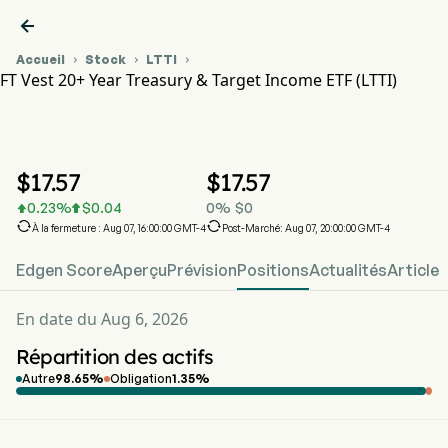

Accueil
Stock
LTTI



FT Vest 20+ Year Treasury & Target Income ETF (LTTI)
Graphique du cours de l'action LTTI
LTTI
FT Vest 20+ Year Treasury & Target Income ETF
$
17.57
$
17.57
0.23
%
$
0.04
0
%
$
0




À la fermeture : Aug 07, 16:00:00 GMT-4
Post-Marché: Aug 07, 20:00:00 GMT-4
Edgen Score
Aperçu
Prévision
Positions
Actualités
Article
En date du Aug 6, 2026
Répartition des actifs
Autre
98.65
%
Obligation
1.35
%