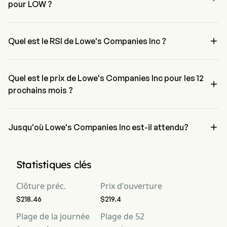
pour LOW ?
Le niveau de retracement de Fibonacci de Lowe's Companies Inc 
est entre 0% et 23.6%。

Quel est le RSI de Lowe's Companies Inc ?
Le RSI de Lowe's Companies Inc est actuellement de 60.43, 
indiquant une condition neutre
Quel est le prix de Lowe's Companies Inc pour les 12

prochains mois ?
Le prix de Lowe's Companies Inc LOW pour les 12 prochains mois 
est estimé à $267.88.

Jusqu'où Lowe's Companies Inc est-il attendu?
Selon les analystes de Wall Street, Lowe's Companies Inc devrait 
atteindre une prévision haute de $315.
Statistiques clés
Clôture préc.
Prix d'ouverture
$218.46
$219.4
Plage de la journée
Plage de 52