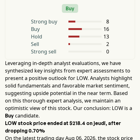
Buy
Strong buy
8
Buy
16
Hold
13
Sell
2
Strong sell
0
Leveraging in-depth analyst evaluations, we have
synthesized key insights from expert assessments to
present a positive outlook for
LOW
. Analysts highlight
solid fundamentals and favorable market sentiment,
suggesting upside potential in the near term. Based
on this thorough expert analysis, we maintain an
optimistic view of this stock. Our conclusion:
LOW
is a
candidate.
Buy
LOW
stock price ended at
$218.4
on
jeudi
, after
dropping
0.70%
On the latest trading day
Aug 06, 2026
, the stock price