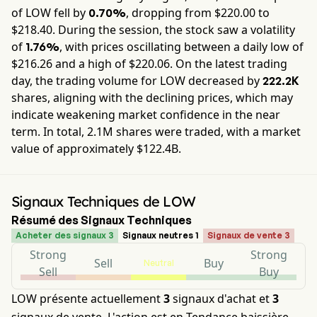
of
LOW
fell by
, dropping from $
220.00
to
0.70%
$
218.40
. During the session, the stock saw a volatility
of
, with prices oscillating between a daily low of
1.76%
$
216.26
and a high of $
220.06
. On the latest trading
day, the trading volume for
LOW
decreased by
222.2K
shares, aligning with the declining prices, which may
indicate weakening market confidence in the near
term. In total,
2.1M
shares were traded, with a market
value of approximately
$122.4B
.
Signaux Techniques de LOW
Résumé des Signaux Techniques
Acheter des signaux 3
Signaux neutres 1
Signaux de vente 3
Strong
Strong
Sell
Buy
Neutral
Sell
Buy
LOW présente actuellement
3
signaux d'achat et
3