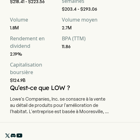
semaines
$218.41 - $223.56
$203.4 - $293.06
Volume
Volume moyen
1.8M
2.7M
Rendement en
BPA (TTM)
dividend
11.86
2.19%
Capitalisation
boursière
$124.9B
Qu’est-ce que LOW ?
Lowe's Companies, Inc. se consacre à la vente
au détail de produits pour l'amélioration de
l'habitat. L'entreprise est basée à Mooresville, en
Caroline du Nord, et emploie actuellement 161
000 salariés à temps plein. L'entreprise propose
une gamme complète de produits destinés à la

construction, l'entretien, la réparation, la