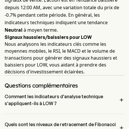
signaux de vente. L'action est en Tendance baissière
depuis 12:00 AM, avec une variation totale du prix de
-0.7% pendant cette période. En général, les
indicateurs techniques indiquent une tendance
Neutral
à moyen terme.
Signaux haussiers/baissiers pour LOW
Nous analysons les indicateurs clés comme les
moyennes mobiles, le RSI, le MACD et le volume de
transactions pour générer des signaux haussiers et
baissiers pour LOW, vous aidant à prendre des
décisions d'investissement éclairées.
Questions complémentaires
Comment les indicateurs d'analyse technique

s'appliquent-ils à LOW ?
Selon l'analyse technique, Lowe's Companies Inc a un signal 
agrégé de Neutral. Lowe's Companies Inc a 3 signaux d'achat, 1 
signaux neutres et 3 signaux de vente.
Quels sont les niveaux de retracement de Fibonacci
