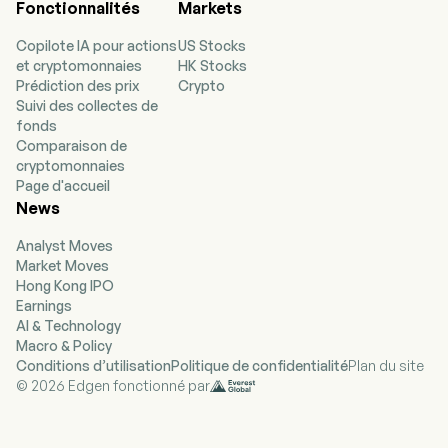
Fonctionnalités
Markets
rénovation et la décoration. Lowe's propose des
produits d'amélioration de l'habitat dans
Copilote IA pour actions
US Stocks
diverses catégories, notamment appareils
et cryptomonnaies
HK Stocks
électroménagers, produits saisonniers et
Prédiction des prix
Crypto
aménagement extérieur, bois, pelouses et
Suivi des collectes de
jardins, cuisines et salles de bain, quincaillerie,
fonds
matériaux de construction, menuiserie, peinture,
Comparaison de
plomberie, outils, électricité, revêtement de sol
cryptomonnaies
et décoration. L'entreprise s'efforce d'offrir une
Page d'accueil
large sélection de marques nationales
News
reconnues, complétée par ses propres marques
privées. Ses services comprennent des ventes
Analyst Moves
avec installation ainsi que des garanties
Market Moves
prolongées et des services de réparation.
Hong Kong IPO
L'entreprise propose des services d'installation
Earnings
par l'intermédiaire de contractants
AI & Technology
indépendants dans plusieurs de ses catégories
Macro & Policy
de produits. Lowe's propose également des
Conditions d’utilisation
Politique de confidentialité
Plan du site
garanties prolongées pour certains produits
© 2026 Edgen fonctionné par
des catégories suivantes : appareils
électroménagers, cuisines et salles de bain,
décoration, menuiserie, plomberie, électricité,