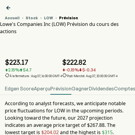

Accueil
Stock
LOW
Prévision



Lowe's Companies Inc (LOW) Prévision du cours des
actions
Graphique du cours de l'action LOW
LOW Prévision du cours des actions
Lowe's Companies Inc
$
223.17
$
222.82
2.15
%
$
4.7
-0.15
%
$
-0.34






À la fermeture : Aug 07, 16:00:00 GMT-4
Post-Marché: Aug 07, 20:00:00 GMT-4
Edgen Score
Aperçu
Prévision
Gagner
Dividendes
Comptes 
According to analyst forecasts, we anticipate notable
price fluctuations for
LOW
in the upcoming periods.
Looking toward the future, our
2027
projection
indicates an average price target of
$267.88
. The
lowest target is
$204.02
and the highest is
$315
.