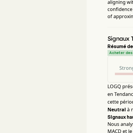
aligning wi
confidence 
of approxi
Signaux 
Résumé de
Acheter des 
Strong
LOGQ prés
en Tendance
cette pério
Neutral
à 
Signaux ha
Nous analys
MACD et le