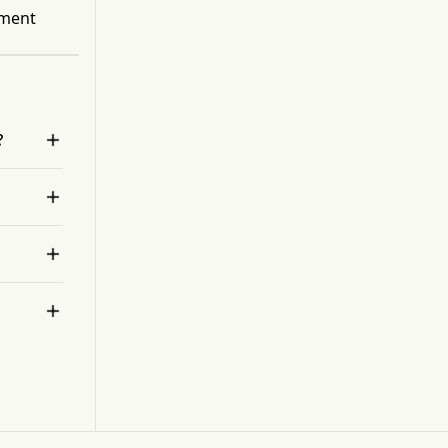
tokenize client funds, send it to anyone in the
ement
ecosystem and cash out via a client-approved
method. The company also provides a digital
solution to an existing analog problem. The firm
enables users to be in complete control of their
money. Send and receive payments and utilize
tools, such as ACH and push-to-card.

?


