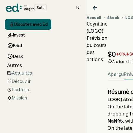


Beta
Accueil
Stock
LO


Coyni Inc

Discutez avec Ed
(LOGQ)
Graph

Invest
Prévision
LOGQ 
du cours

Brief
Coyni I
des
$
0
0
%
$



Desk
actions

À la fermetu
Autres
Actualités

Aperçu
Pré
Découvrir

Portfolio

Résumé d
Mission
LOGQ
stoc
On the late
dropping f
, wi
NaN%
On the late