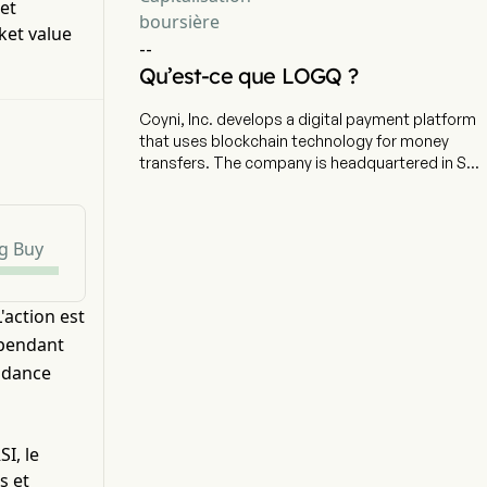
et
boursière
ket value
--
Qu’est-ce que LOGQ ?
Coyni, Inc. develops a digital payment platform
that uses blockchain technology for money
transfers. The company is headquartered in San
Diego, California. The firm offers a variety of
payment and settlement options, including
ACH, gift cards, credit & debit, push to card,
g Buy
prompt payments and billing. The firm also
offers custodial assurance by utilizing its
stablecoin and blockchain technology in a
'action est
closed-loop ecosystem, allowing for flexibility.
The company designs and creates QR codes for
 pendant
faster checkouts; know your customer (KYC)
endance
process; dispute management for customer
chargebacks and full suite of on-boarding
abilities. The company makes sending and
receiving payments a safe and sustainable
I, le
transaction. The company also has the ability to
s et