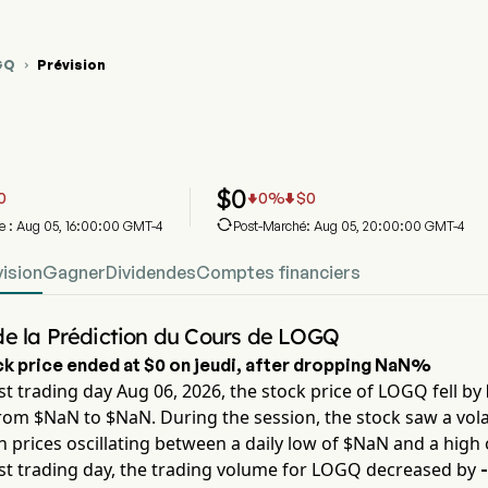
GQ
Prévision

ique du cours de l'action LOGQ
Prévision du cours des actions
nc
$
0
0
0
%
$
0



re : Aug 05, 16:00:00 GMT-4
Post-Marché: Aug 05, 20:00:00 GMT-4
vision
Gagner
Dividendes
Comptes financiers
e la Prédiction du Cours de LOGQ
k price ended at
$0
on
jeudi
, after dropping
NaN%
st trading day
Aug 06, 2026
, the stock price of
LOGQ
fell by
rom $
NaN
to $
NaN
. During the session, the stock saw a volat
th prices oscillating between a daily low of $
NaN
and a high 
st trading day, the trading volume for
LOGQ
decreased by
-