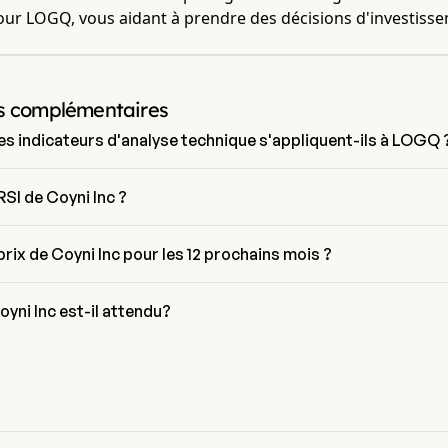
our LOGQ, vous aidant à prendre des décisions d'investiss
s complémentaires
 indicateurs d'analyse technique s'appliquent-ils à LOGQ 
se technique, Coyni Inc a un signal agrégé de Neutral. Coyni Inc a 0 
at, 7 signaux neutres et 0 signaux de vente.
RSI de Coyni Inc ?
ni Inc est actuellement de 0, indiquant une condition neutre
 prix de Coyni Inc pour les 12 prochains mois ?
yni Inc LOGQ pour les 12 prochains mois est estimé à $0.
yni Inc est-il attendu?
lystes de Wall Street, Coyni Inc devrait atteindre une prévision haute 