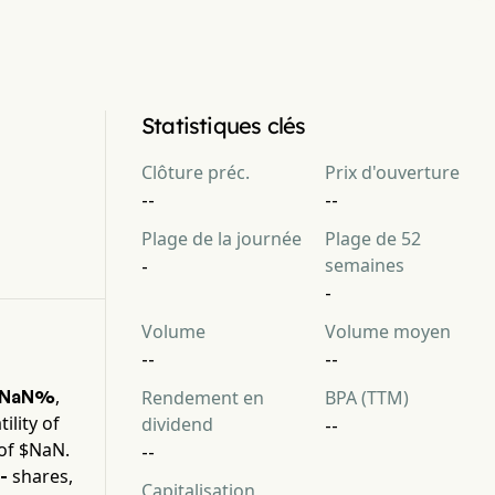
Statistiques clés
Clôture préc.
Prix d'ouverture
--
--
Plage de la journée
Plage de 52
semaines
-
-
Volume
Volume moyen
--
--
,
NaN%
Rendement en
BPA (TTM)
ility of
dividend
--
of $
NaN
.
--
shares,
-
Capitalisation