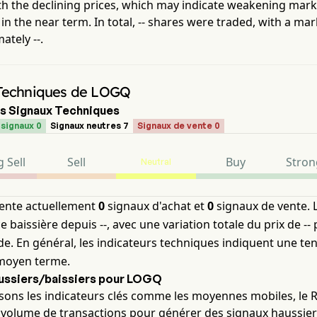
th the declining prices, which may indicate weakening mark
in the near term. In total,
--
shares were traded, with a mar
mately
--
.
Techniques de LOGQ
s Signaux Techniques
signaux 0
Signaux neutres 7
Signaux de vente 0
 Sell
Sell
Buy
Stron
Neutral
ente actuellement
0
signaux d'achat et
0
signaux de vente. L
 baissière depuis --, avec une variation totale du prix de --
de. En général, les indicateurs techniques indiquent une t
moyen terme.
ussiers/baissiers pour LOGQ
ons les indicateurs clés comme les moyennes mobiles, le RS
 volume de transactions pour générer des signaux haussier