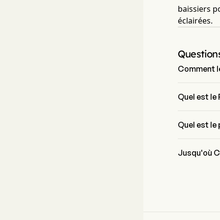
baissiers p
éclairées.
Question
Comment les
Selon l'analy
signaux d'ach
Quel est le 
Le RSI de Coy
Quel est le
Le prix de Co
Jusqu'où Co
Selon les ana
de $0.